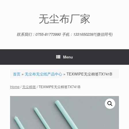
Skip
to
content
无尘布厂家
联系我们：0755-81773990 手机：13316502397(微信同号)
Menu
首页
»
无尘布无尘纸产品中心
»
TEXWIPE无尘棉签TX741B
Home
/
无尘棉签
/ TEXWIPE无尘棉签TX741B