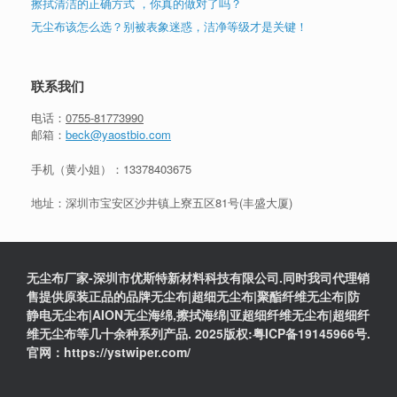
擦拭清洁的正确方式 ，你真的做对了吗？
无尘布该怎么选？别被表象迷惑，洁净等级才是关键！
联系我们
电话：
0755-81773990
邮箱：
beck@yaostbio.com
手机（黄小姐）：
13378403675
地址：深圳市宝安区沙井镇上寮五区81号(丰盛大厦)
无尘布厂家-深圳市优斯特新材料科技有限公司.同时我司代理销
售提供原装正品的品牌无尘布|超细无尘布|聚酯纤维无尘布|防
静电无尘布|AION无尘海绵,擦拭海绵|亚超细纤维无尘布|超细纤
维无尘布等几十余种系列产品. 2025版权:粤ICP备19145966号.
官网：https://ystwiper.com/