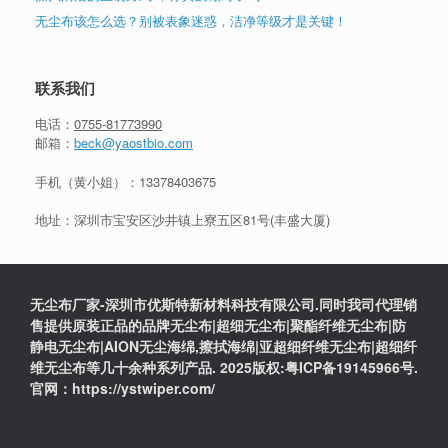
无尘布该怎么选？别被表象迷惑，洁净等级才是关键！
联系我们
电话：
0755-81773990
邮箱：
beck@yaostbio.com
手机（黄小姐）：
13378403675
地址：深圳市宝安区沙井镇上寮五区81号(丰盛大厦)
无尘布厂家-深圳市优斯特新材料科技有限公司.同时我司代理销
售提供原装正品的品牌无尘布|超细无尘布|聚酯纤维无尘布|防
静电无尘布|AION无尘海绵,擦拭海绵|亚超细纤维无尘布|超细纤
维无尘布等几十余种系列产品. 2025版权:粤ICP备19145966号.
官网：https://ystwiper.com/