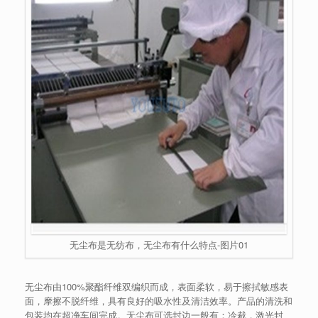
无尘布是无纺布，无尘布有什么特点-图片01
无尘布由100%聚酯纤维双编织而成，表面柔软，易于擦拭敏感表
面，摩擦不脱纤维，具有良好的吸水性及清洁效率。产品的清洗和
包装均在超净车间完成。无尘布可选封边一般有：冷裁，激光封