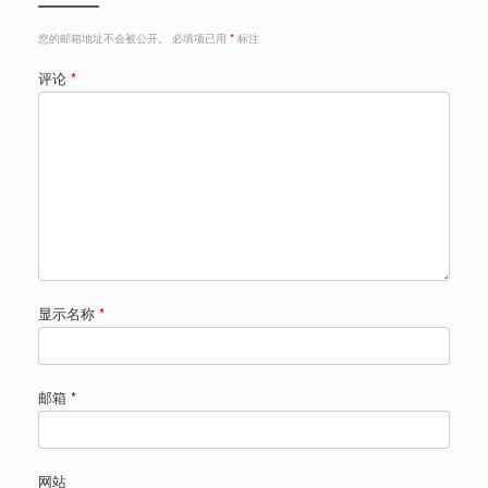
您的邮箱地址不会被公开。
必填项已用
*
标注
评论
*
显示名称
*
邮箱
*
网站