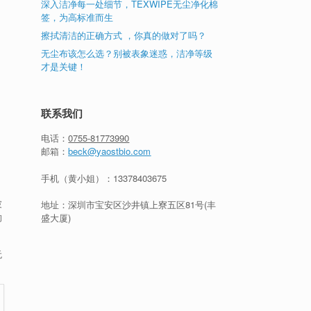
深入洁净每一处细节，TEXWIPE无尘净化棉
签，为高标准而生
擦拭清洁的正确方式 ，你真的做对了吗？
无尘布该怎么选？别被表象迷惑，洁净等级
才是关键！
联系我们
电话：
0755-81773990
邮箱：
beck@yaostbio.com
手机（黄小姐）：
13378403675
波
地址：深圳市宝安区沙井镇上寮五区81号(丰
的
盛大厦)
无