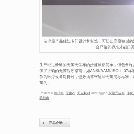
洁净室产品经过专门设计和制造，可防止高度敏感的
合严格的标准才能归类
生产经过验证的无菌无尘布的步骤虽然简单，但包含许
供了正确的无菌程序指南，如ANSI/AAMI/ISO 113
作为医疗设备对待时，也必须遵守这些无菌消毒标准，
菌的。
Posted in
擦拭布
,
无尘布
,
无尘耗材
and tagged
东莞无尘布
,
净化
防静电
.
Post navigation
←
产品介绍:…