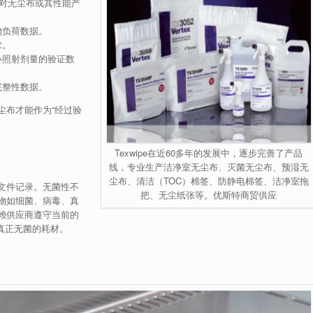
不会对无尘布或其性能产
物负荷数据。
求。
小照射剂量的验证数
完整性数据。
尘布才能作为“经过验
Texwipe在近60多年的发展中，逐步完善了产品
线，专业生产洁净室无尘布、灭菌无尘布、预湿无
尘布、清洁（TOC）棉签、防静电棉签、洁净室拖
文件记录。无菌性不
把、无尘纸张等。优斯特商贸供应
物如细菌、病毒、真
赖供应商遵守当前的
真正无菌的耗材。