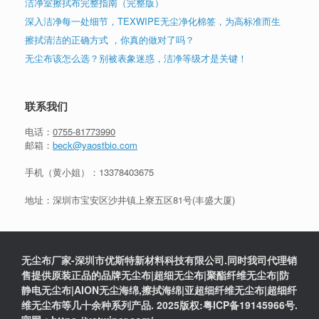
洁净室擦拭布完整指南（完整版）
深入洁净每一处细节，TEXWIPE无尘净化棉签，为高标准而生
擦拭清洁的正确方式 ，你真的做对了吗？
无尘布该怎么选？别被表象迷惑，洁净等级才是关键！
联系我们
电话：
0755-81773990
邮箱：
beck@yaostbio.com
手机（黄小姐）：
13378403675
地址：深圳市宝安区沙井镇上寮五区81号(丰盛大厦)
无尘布厂家-深圳市优斯特新材料科技有限公司.同时我司代理销
售提供原装正品的品牌无尘布|超细无尘布|聚酯纤维无尘布|防
静电无尘布|AION无尘海绵,擦拭海绵|亚超细纤维无尘布|超细纤
维无尘布等几十余种系列产品. 2025版权:粤ICP备19145966号.