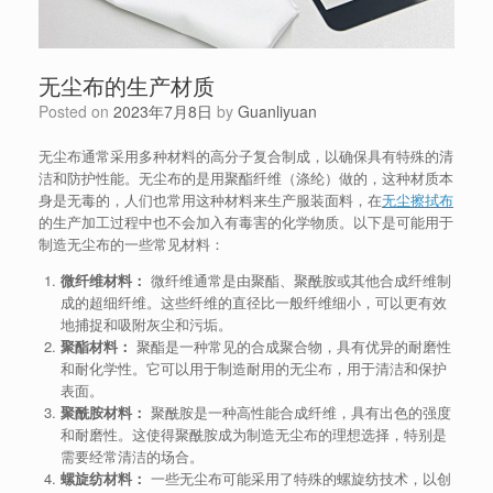
无尘布的生产材质
Posted on
2023年7月8日
by
Guanliyuan
无尘布通常采用多种材料的高分子复合制成，以确保具有特殊的清
洁和防护性能。无尘布的是用聚酯纤维（涤纶）做的，这种材质本
身是无毒的，人们也常用这种材料来生产服装面料，在
无尘擦拭布
的生产加工过程中也不会加入有毒害的化学物质。以下是可能用于
制造无尘布的一些常见材料：
微纤维材料：
微纤维通常是由聚酯、聚酰胺或其他合成纤维制
成的超细纤维。这些纤维的直径比一般纤维细小，可以更有效
地捕捉和吸附灰尘和污垢。
聚酯材料：
聚酯是一种常见的合成聚合物，具有优异的耐磨性
和耐化学性。它可以用于制造耐用的无尘布，用于清洁和保护
表面。
聚酰胺材料：
聚酰胺是一种高性能合成纤维，具有出色的强度
和耐磨性。这使得聚酰胺成为制造无尘布的理想选择，特别是
需要经常清洁的场合。
螺旋纺材料：
一些无尘布可能采用了特殊的螺旋纺技术，以创