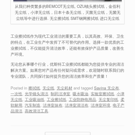
从我们种类繁多的BEMCOT无尘纸, OZU镜头擦拭纸，金佰利
无尘纸，小津无尘纸，日本十条无尘纸，灭菌无尘纸，无菌无
尘纸等中进行选择. 无尘擦拭纸 SMT钢网擦拭纸 进口无尘纸
工业擦拭纸作为现代工业清洁的重要工具，以其高效、环保、卫生
的特点，在工业生产中发挥了不可替代的作用。选择一款优质的工
业擦拭纸，不仅能提升清洁效率，还能有效保护产品质量，改善生
产环境。
无论您从事哪个行业，优斯特工业擦拭纸都能为您提供专业的清洁
解决方案。如果您对产品有任何疑问或需求，欢迎随时联系我们的
专业团队，共同探讨如何提升您的清洁效率和生产质量！
Posted in
擦拭纸
,
无尘纸
,
无尘耗材
and tagged
Savina 无尘布
,
一次性
,
光学镜头清洁
,
制药洁净室
,
吸水吸油
,
实验室擦拭纸
,
小津
无尘纸
,
工业吸油纸
,
工业擦拭纸
,
工业防静电用品
,
无尘复印纸
,
柔
软耐用
,
汽车制造
,
洁净室抹布
,
洁净室清洁布
,
洁净室环境
,
电子产
品清洁
,
高效清洁工具
.
Post navigation