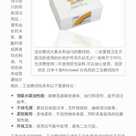
清洁设
计的高
效清洁
用品，
通常由
长纤木
浆、聚
酯纤维
或两者
适合擦拭大量水和油污的擦拭纸。 ◇在重视卫生方
结合制
面活跃使用的白色护耳毛巾起毛少◇座椅尺寸均匀,
成。与
无浪费使用◇不使用荧光染料,可以放心使用。现货
传统抹
供应 日本十条Kimtowel 白色四折工业擦拭纸巾
布或普
通纸巾
相比，工业擦拭纸具有以下显著特点：
强吸水吸油性能
：能够迅速吸收液体、油污和溶剂，提升清洁
效率。
不掉毛屑
：擦拭后表面洁净，无纤维残留，确保清洁效果。
柔软耐用
：质地柔软，不划伤物体表面，同时具备较高的抗撕
裂性能。
环保卫生
：使用后可集中处理，避免二次污染。
正是由于这些特性，工业擦拭纸已成为工业生产清洁过程中不可或