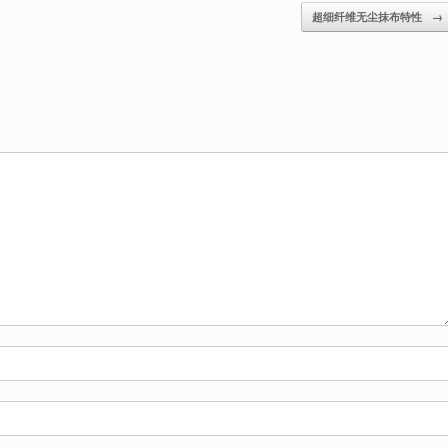
超细纤维无尘抹布特性
→