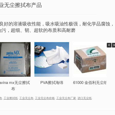
业无尘擦拭布产品
良好的溶液吸收性能，吸水吸油性极强，耐化学品腐蚀，
油污，超细、韧、超软的布质和高耐磨
avina mx无尘擦拭
PVA擦拭海绵
61000 金佰利无尘纸
布
拭布
,
工业擦拭纸
,
工业无尘布
,
工业无尘布价格
,
工业无尘布厂家
,
进口无尘纸
.