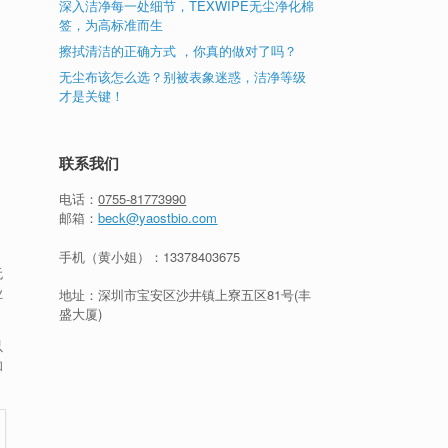
深入洁净每一处细节，TEXWIPE无尘净化棉
签，为高标准而生
擦拭清洁的正确方式 ，你真的做对了吗？
无尘布该怎么选？别被表象迷惑，洁净等级
才是关键！
联系我们
电话：
0755-81773990
邮箱：
beck@yaostbio.com
手机（黄小姐）：
13378403675
无
业
地址：深圳市宝安区沙井镇上寮五区81号(丰
盛大厦)
以
和