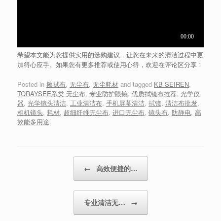
希望本文能为您提供实用的选购建议，让您在未来的清洁过程中更
加得心应手。如果您有更多推荐或使用心得，欢迎在评论区分享！
Posted in
擦拭布
,
无尘布
,
无尘耗材
and tagged
KB SEIREN
,
TORAYSEE系类 无尘布
,
专业防护眼镜
,
优质拭镜布推荐
,
光学仪
器
,
光学镜头清洁
,
工业清洁布
,
手机屏幕清洁
,
拭镜
,
清洁布批发
,
相机镜头
,
耗材
,
超细纤维无尘布
,
进口无尘布
,
镜头布
,
防静电
,
高
效能多用途
.
Post navigation
←
高效便捷的…
专业清洁无…
→