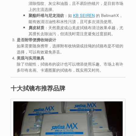
清除指纹、灰尘和油脂，且不易刮伤镜片，是目前市场
上的主流选择。
聚酯纤维与尼龙混纺
：如
KB SEIREN
的 Belima®X，
能有效清洁油性和水性污渍，且可多次清洗使用。
麂皮材质
：天然鹿皮或山羌皮拭镜布清洁效果卓越，尤
其擅长去除油污，但清洗时需注意避免过度损耗。
是否附带便携收纳设计
如果需要随身携带，选择附有收纳袋或挂绳的拭镜布是不错的
选择，可以有效避免弄丢。
美观与实用兼具
除了功能性，拭镜布的设计也可以增添使用乐趣。市场上有许
多印有名画、卡通图案的拭镜布，既实用又时尚。
十大拭镜布推荐品牌