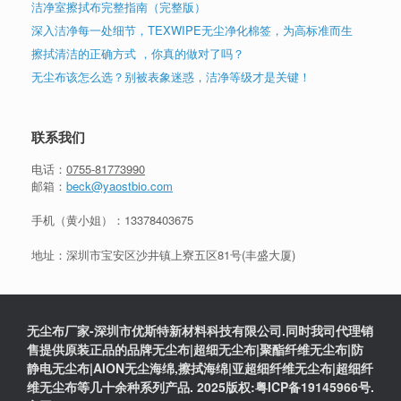
洁净室擦拭布完整指南（完整版）
深入洁净每一处细节，TEXWIPE无尘净化棉签，为高标准而生
擦拭清洁的正确方式 ，你真的做对了吗？
无尘布该怎么选？别被表象迷惑，洁净等级才是关键！
联系我们
电话：
0755-81773990
邮箱：
beck@yaostbio.com
手机（黄小姐）：
13378403675
地址：深圳市宝安区沙井镇上寮五区81号(丰盛大厦)
无尘布厂家-深圳市优斯特新材料科技有限公司.同时我司代理销
售提供原装正品的品牌无尘布|超细无尘布|聚酯纤维无尘布|防
静电无尘布|AION无尘海绵,擦拭海绵|亚超细纤维无尘布|超细纤
维无尘布等几十余种系列产品. 2025版权:粤ICP备19145966号.