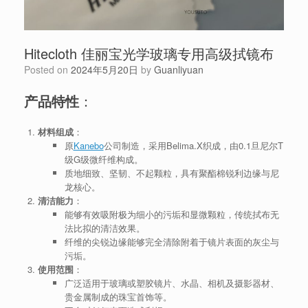
Hitecloth 佳丽宝光学玻璃专用高级拭镜布
Posted on
2024年5月20日
by
Guanliyuan
产品特性
：
材料组成
：
原
Kanebo
公司制造，采用Belima.X织成，由0.1旦尼尔T
级G级微纤维构成。
质地细致、坚韧、不起颗粒，具有聚酯棉锐利边缘与尼
龙核心。
清洁能力
：
能够有效吸附极为细小的污垢和显微颗粒，传统拭布无
法比拟的清洁效果。
纤维的尖锐边缘能够完全清除附着于镜片表面的灰尘与
污垢。
使用范围
：
广泛适用于玻璃或塑胶镜片、水晶、相机及摄影器材、
贵金属制成的珠宝首饰等。