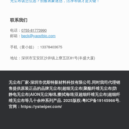
无尘布该怎么选？别被表象迷惑，洁净等级才是关键！
联系我们
电话：
0755-81773990
邮箱：
beck@yaostbio.com
手机（黄小姐）：
13378403675
地址：深圳市宝安区沙井镇上寮五区81号(丰盛大厦)
无尘布厂家-深圳市优斯特新材料科技有限公司.同时我司代理销
售提供原装正品的品牌无尘布|超细无尘布|聚酯纤维无尘布|防
静电无尘布|AION无尘海绵,擦拭海绵|亚超细纤维无尘布|超细纤
维无尘布等几十余种系列产品. 2025版权:粤ICP备19145966号.
官网：https://ystwiper.com/