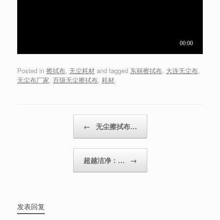
Posted in
擦拭布
,
无尘耗材
and tagged
东丽擦拭布
,
大连无尘布
,
无尘布厂家
,
百级无尘擦拭布
,
耗材
.
Post navigation
←
无尘擦拭布…
超越洁净：…
→
发表回复