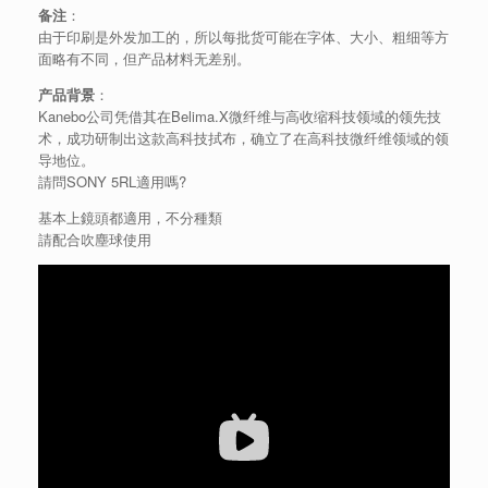
备注
：
由于印刷是外发加工的，所以每批货可能在字体、大小、粗细等方
面略有不同，但产品材料无差别。
产品背景
：
Kanebo公司凭借其在Belima.X微纤维与高收缩科技领域的领先技
术，成功研制出这款高科技拭布，确立了在高科技微纤维领域的领
导地位。
請問SONY 5RL適用嗎?
基本上鏡頭都適用，不分種類
請配合吹塵球使用