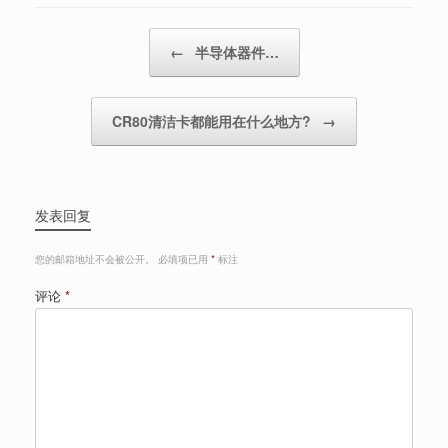
Post navigation
←
半导体器件…
CR80清洁卡都能用在什么地方?
→
发表回复
您的邮箱地址不会被公开。
必填项已用
*
标注
评论
*