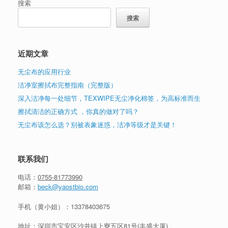
搜索
搜索
近期文章
无尘布的应用行业
洁净室擦拭布完整指南（完整版）
深入洁净每一处细节，TEXWIPE无尘净化棉签，为高标准而生
擦拭清洁的正确方式 ，你真的做对了吗？
无尘布该怎么选？别被表象迷惑，洁净等级才是关键！
联系我们
电话：
0755-81773990
邮箱：
beck@yaostbio.com
手机（黄小姐）：
13378403675
地址：深圳市宝安区沙井镇上寮五区81号(丰盛大厦)