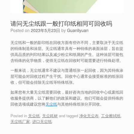
请问无尘纸跟一般打印纸相同可回收吗
Posted on
2023年5月23日
by
Guanliyuan
无尘纸和一般的影印纸在回收方面有些许不同，主要取决于无尘纸
的特殊制造和涂层。无尘纸通常具有一种特殊的表面涂层，旨在提
供高品质的列印结果以及减少粉尘和纸屑的产生。这种涂层可能包
含特殊的化学物质，使得无尘纸在回收时可能需要进行特殊处理。
一般来说，无尘纸通常不建议与普通纸张一起回收，因为其特殊涂
层可能会对回收过程产生干扰。回收中心通常会接受标准的纸张回
收，但可能会排除无尘纸等特殊纸张。
如果您有大量无尘纸需要回收，最好咨询当地的回收中心或废纸回
收服务提供商，以了解他们的政策和建议。他们可能会提供特殊的
回收选项或建议您将
无尘纸
与其他特殊纸张分开回收。
Posted in
无尘纸
,
无尘耗材
and tagged
净化无尘布
,
工业擦拭纸
,
无尘纸厂家
,
进口无尘纸
.