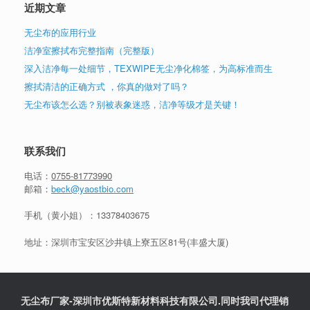
近期文章
无尘布的应用行业
洁净室擦拭布完整指南（完整版）
深入洁净每一处细节，TEXWIPE无尘净化棉签，为高标准而生
擦拭清洁的正确方式 ，你真的做对了吗？
无尘布该怎么选？别被表象迷惑，洁净等级才是关键！
联系我们
电话：
0755-81773990
邮箱：
beck@yaostbio.com
手机（黄小姐）：
13378403675
地址：深圳市宝安区沙井镇上寮五区81号(丰盛大厦)
无尘布厂家-深圳市优斯特新材料科技有限公司.同时我司代理销