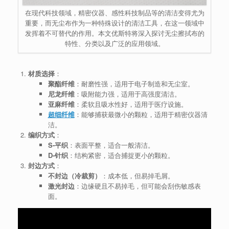
在现代科技领域，精密仪器、感性科技制品等的清洁变得尤为
重要，而无尘布作为一种特殊设计的清洁工具，在这一领域中
发挥着不可替代的作用。本文优斯特将深入探讨无尘擦拭布的
特性、分类以及广泛的应用领域。
材质选择
：
聚酯纤维
：耐磨性强，适用于电子制造和无尘室。
尼龙纤维
：吸附能力强，适用于高强度清洁。
亚麻纤维
：柔软且吸水性好，适用于医疗设施。
超细纤维
：能够捕获最微小的颗粒，适用于精密仪器清
洁。
编织方式
：
S-平织
：表面平整，适合一般清洁。
D-针织
：结构紧密，适合捕捉更小的颗粒。
封边方式
：
不封边（冷裁剪）
：成本低，但易掉毛屑。
激光封边
：边缘硬且不易掉毛，但可能会刮伤敏感表
面。