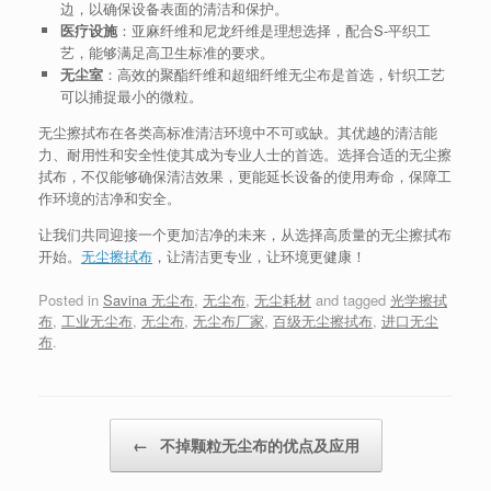
边，以确保设备表面的清洁和保护。
医疗设施
：亚麻纤维和尼龙纤维是理想选择，配合S-平织工
艺，能够满足高卫生标准的要求。
无尘室
：高效的聚酯纤维和超细纤维无尘布是首选，针织工艺
可以捕捉最小的微粒。
无尘擦拭布在各类高标准清洁环境中不可或缺。其优越的清洁能
力、耐用性和安全性使其成为专业人士的首选。选择合适的无尘擦
拭布，不仅能够确保清洁效果，更能延长设备的使用寿命，保障工
作环境的洁净和安全。
让我们共同迎接一个更加洁净的未来，从选择高质量的无尘擦拭布
开始。
无尘擦拭布
，让清洁更专业，让环境更健康！
Posted in
Savina 无尘布
,
无尘布
,
无尘耗材
and tagged
光学擦拭
布
,
工业无尘布
,
无尘布
,
无尘布厂家
,
百级无尘擦拭布
,
进口无尘
布
.
Post navigation
←
不掉颗粒无尘布的优点及应用