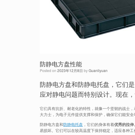
防静电方盘性能
Posted on
2023年12月8日
by
Guanliyuan
防静电方盘和防静电托盘，它们是
应对静电问题而特别设计。现在，
它们具有抗折、耐老化的特性，就像一个坚韧的战士，
大力士，为电子元件提供支撑和保护，确保它们能安全
防静电方盘和
防静电托盘
，它们的身体有着
优秀的拉伸
易损坏。它们可以在较高温度下保持稳定，适应各种工