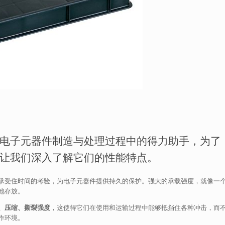
电子元器件制造与处理过程中的得力助手，为了
让我们深入了解它们的性能特点。
承受住时间的考验，为电子元器件提供持久的保护。强大的承载强度，就像一
地存放。
、压缩、撕裂强度
，这使得它们在使用和运输过程中能够抵挡住各种冲击，而
作环境。