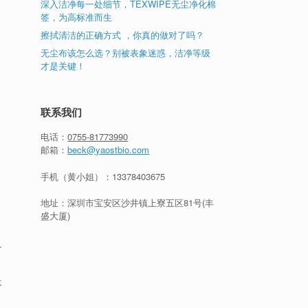
深入洁净每一处细节，TEXWIPE无尘净化棉
签，为高标准而生
擦拭清洁的正确方式 ，你真的做对了吗？
无尘布该怎么选？别被表象迷惑，洁净等级
才是关键！
联系我们
电话：
0755-81773990
邮箱：
beck@yaostbio.com
手机（黄小姐）：
13378403675
地址：深圳市宝安区沙井镇上寮五区81号(丰
盛大厦)
个
不