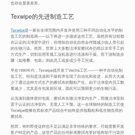
也存在显著差异。
Texwipe的先进制造工艺
Texwipe
是一家在全球范围内开发并使用三种不同自动化水平的制
造工艺的制造商——以下将进一步描述这些工艺。虽然所有过程都
在认证的洁净室中进行，但增加自动化自然会伴随减少由人类引起
的生物污染。然而，世界上大多数洁净室擦拭布仍然以非常手工的
方式生产，切割后用常规工业机器进行洗涤和干燥。而下游制造步
骤（如堆叠、包装）则由员工或多或少手工完成。
早在1990年代，Texwipe就开发了Vectra工艺——一种半自动化制
造工艺。特别是洗涤和干燥程序实现了自动化和改进，从而大大减
少了通过这种方式生产的擦拭布的颗粒产生。由于洁净室内员工数
量减少，尤其是在包装前区域，因此可以预期更少的生物污染。
从洗涤到最终密封包装，擦拭布在微洁净室内生产，而微洁净室则
置于认证的洁净室内，无需人工干预。这一全球独特的制造工艺使
Texwipe能够在其标准产品组合中始终提供低颗粒和低生物负荷的
擦拭布。
然而，有时即使这样也不足以满足非常特殊的要求。可能需要开发
客户特定的产品，这些产品比任何标准擦拭布更好地有助于污染控