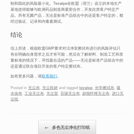
制和因此的风险最小化。Texwipe在欧盟（荷兰）设立的本地生产
基地使得能够与欧洲药品制造商紧密合作，开发此类客户特定产
品。所有无菌产品，无论是标准产品组合中的还是客户特定的，都
经过验证、记录和内毒素测试。
结论
综上所述，根据欧盟GMP要求对洁净室擦拭布进行的风险评估只
有在明确自身需求之后才有可能，然后在了解材料、制造工艺和质
量标准的情况下，寻找最合适的产品——无论是标准产品组合中的
还是通过联合项目开发的客户特定擦拭布。
如有更多问题，请
联系我们
。
Posted in
无尘布
,
无尘耗材
and tagged
texwipe
,
光学擦拭布
,
吸
水抹布
,
工业无尘布
,
无尘室
,
百级无尘布
,
超细纤维无尘布
,
进口无
尘纸
.
Post navigation
←
多色无尘净化打印纸