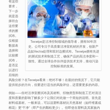
有这些
要求，
下一步
就是选
择符合
这些要
求的擦
拭布。
仅根据
Texwipe是洁净控制领域的领导者，拥有50年历
数据表
史。公司专注于高质量洁净室耗材的开发，创新产
选择和
品如Vectra处理和双封边擦拭布。Texwipe拥有先进
比较擦
的测试技术和制造工艺，确保产品的高洁净度和一
拭布，
致性。通过全球合作伙伴提供技术支持，推动污染
是否足
控制标准的发展。
以进行
后续的
风险分析？在Texwipe看来：绝对不够！在最好的情况下，它只能
提供初步的方向，但要进行适当的风险评估，还需要更多的内容。
例如——你对洁净室擦拭布及其材料、织物类型和制造工艺对清洁
度和质量的影响了解多少？让我们对此做一个简短的说明。首先是
材料或基材。一般来说，可以说塑料基材比天然基材（如纤维素或
棉花）更“干净”（即产生的颗粒更少）。但即使在塑料及其家族内