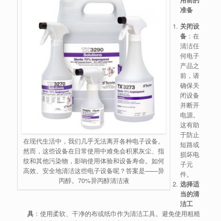
准备
关闭设
备
：在
清洁任
何电子
产品之
前，请
确保关
闭设备
并断开
电源。
这有助
于防止
在现代生活中，我们几乎无法离开各种电子设备。
短路或
然而，这些设备在日常使用中难免会积累灰尘、指
损坏电
纹和其他污染物，影响使用体验和设备寿命。如何
子元
高效、安全地清洁这些电子设备呢？答案是——异
件。
丙醇。70%异丙醇清洁液
选择适
当的清
洁工
具
：使用柔软、干净的布或纸巾作为清洁工具。避免使用粗糙