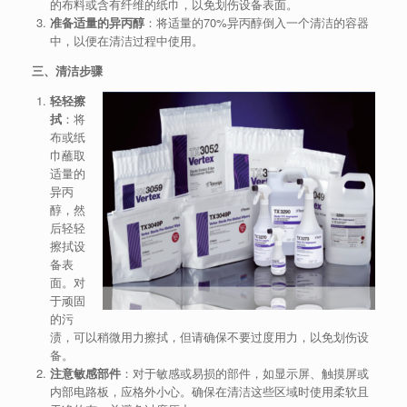
的布料或含有纤维的纸巾，以免划伤设备表面。
准备适量的异丙醇
：将适量的70%异丙醇倒入一个清洁的容器
中，以便在清洁过程中使用。
三、清洁步骤
轻轻擦
拭
：将
布或纸
巾蘸取
适量的
异丙
醇，然
后轻轻
擦拭设
备表
面。对
于顽固
的污
渍，可以稍微用力擦拭，但请确保不要过度用力，以免划伤设
备。
注意敏感部件
：对于敏感或易损的部件，如显示屏、触摸屏或
内部电路板，应格外小心。确保在清洁这些区域时使用柔软且