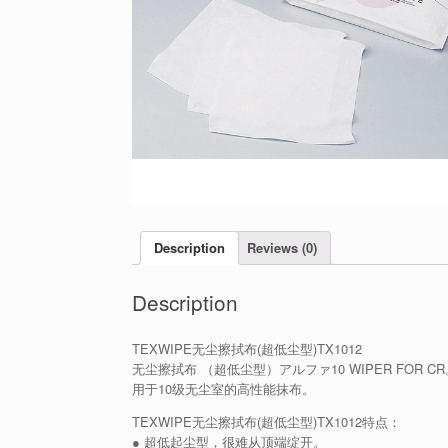
Description
Reviews (0)
Description
TEXWIPE无尘擦拭布(超低尘型)TX1012
无尘擦拭布 （超低尘型）アルファ10 WIPER FOR CR
用于10级无尘室的高性能抹布。
TEXWIPE无尘擦拭布(超低尘型)TX1012特点：
● 超低起尘型，很难从顶端绽开。