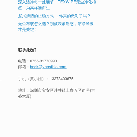
深入洁净每一处细节，TEXWIPE无尘净化棉
签，为高标准而生
擦拭清洁的正确方式 ，你真的做对了吗？
无尘布该怎么选？别被表象迷惑，洁净等级
才是关键！
联系我们
电话：
0755-81773990
邮箱：
beck@yaostbio.com
手机（黄小姐）：
13378403675
地址：深圳市宝安区沙井镇上寮五区81号(丰
盛大厦)