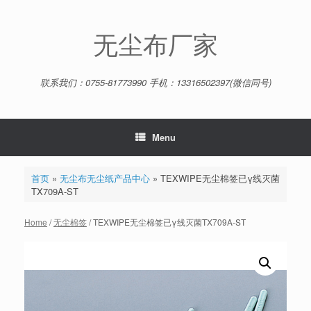
Skip
to
content
无尘布厂家
联系我们：0755-81773990 手机：13316502397(微信同号)
Menu
首页
»
无尘布无尘纸产品中心
»
TEXWIPE无尘棉签已γ线灭菌
TX709A-ST
Home
/
无尘棉签
/ TEXWIPE无尘棉签已γ线灭菌TX709A-ST