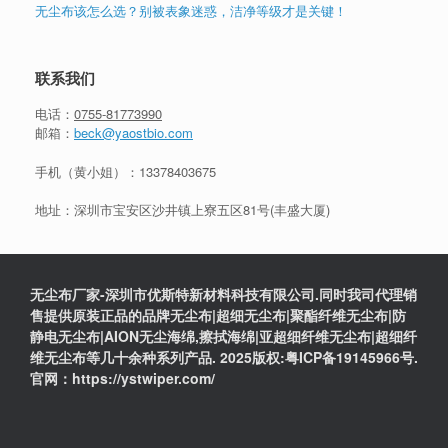
无尘布该怎么选？别被表象迷惑，洁净等级才是关键！
联系我们
电话：
0755-81773990
邮箱：
beck@yaostbio.com
手机（黄小姐）：
13378403675
地址：深圳市宝安区沙井镇上寮五区81号(丰盛大厦)
无尘布厂家-深圳市优斯特新材料科技有限公司.同时我司代理销
售提供原装正品的品牌无尘布|超细无尘布|聚酯纤维无尘布|防
静电无尘布|AION无尘海绵,擦拭海绵|亚超细纤维无尘布|超细纤
维无尘布等几十余种系列产品. 2025版权:粤ICP备19145966号.
官网：https://ystwiper.com/