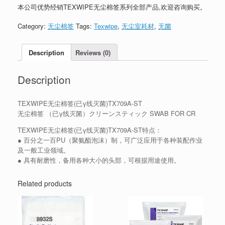
本公司优势经销TEXWIPE无尘棉签系列全部产品,欢迎咨询购买。
Category:
无尘棉签
Tags:
Texwipe
,
无尘室耗材
,
无菌
Description
Reviews (0)
Description
TEXWIPE无尘棉签(已γ线灭菌)TX709A-ST
无尘棉签 （已γ线灭菌）クリーンスティック SWAB FOR CR
TEXWIPE无尘棉签(已γ线灭菌)TX709A-ST特点：
● 百分之一百PU（聚氨酯泡沫）制，可广泛应用于各种装配作业
及一般工业领域。
● 具有耐磨性，备用各种大小的头部，可根据用途使用。
Related products