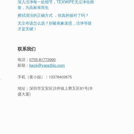
深入洁净每一处细节，TEXWIPE无尘净化棉
签，为高标准而生
擦拭清洁的正确方式 ，你真的做对了吗？
无尘布该怎么选？别被表象迷惑，洁净等级
才是关键！
联系我们
电话：
0755-81773990
邮箱：
beck@yaostbio.com
手机（黄小姐）：
13378403675
地址：深圳市宝安区沙井镇上寮五区81号(丰
盛大厦)