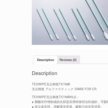
Description
Reviews (0)
Description
TEXWIPE无尘棉签TX758B
无尘棉签 アルファスティック SWAB FOR CR
TEXWIPE无尘棉签TX758B特点：
● 聚酯长纤维制成的头部是采用特殊织法织成的，可吸
● 灰尘发生性、溶解度非常低，吸附力也非常优异。