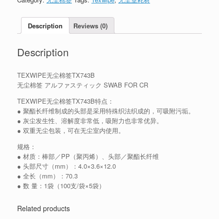
Description
Reviews (0)
Description
TEXWIPE无尘棉签TX743B
无尘棉签 アルファスティック SWAB FOR CR
TEXWIPE无尘棉签TX743B特点：
● 聚酯长纤维制成的头部是采用特殊织法织成的，可吸附污垢。
● 灰尘发生性、溶解度非常低，吸附力也非常优异。
● 双重无尘包装，可在无尘室内使用。
规格：
● 材质：棒部／PP（聚丙烯）、头部／聚酯长纤维
● 头部尺寸（mm）：4.0×3.6×12.0
● 全长（mm）：70.3
● 数 量：1袋（100支/袋×5袋）
Related products