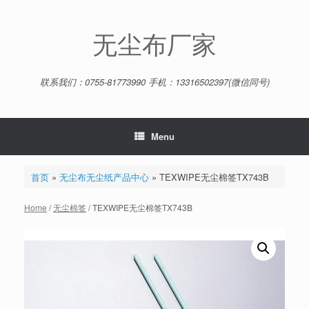
Skip
to
content
无尘布厂家
联系我们：0755-81773990 手机：13316502397(微信同号)
Menu
首页
»
无尘布无尘纸产品中心
»
TEXWIPE无尘棉签TX743B
Home
/
无尘棉签
/ TEXWIPE无尘棉签TX743B