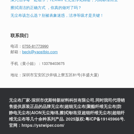
擦拭清洁的正确方式 ，你真的做对了吗？
无尘布该怎么选？别被表象迷惑，洁净等级才是关键！
联系我们
电话：
0755-81773990
邮箱：
beck@yaostbio.com
手机（黄小姐）：
13378403675
地址：深圳市宝安区沙井镇上寮五区81号(丰盛大厦)
无尘布厂家-深圳市优斯特新材料科技有限公司.同时我司代理销
售提供原装正品的品牌无尘布|超细无尘布|聚酯纤维无尘布|防
静电无尘布|AION无尘海绵,擦拭海绵|亚超细纤维无尘布|超细纤
维无尘布等几十余种系列产品. 2025版权:粤ICP备19145966号.
官网：https://ystwiper.com/