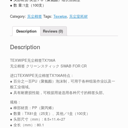
● 数 量:1盒（100支）
Category:
无尘棉签
Tags:
Texwipe
,
无尘室耗材
Description
Reviews (0)
Description
TEXWIPE无尘棉签TX706A
无尘棉签 クリーンスティック SWAB FOR CR
进口TEXWIPE无尘棉签TX706A特点：
● 百分之一百PU（聚氨酯）泡沫制，可用于各种组装作业以及一
般工业领域。
● 具有耐磨损性能，可根据用途选用各种尺寸的棉签头部。
规格：
● 棒部材质：PP（聚丙烯）
● 数量：TX81盒（25支）、其他／1盒（100支）
● 头部尺寸（mm）: 8.5×11.4×27
● 全长（mm）: 80.1