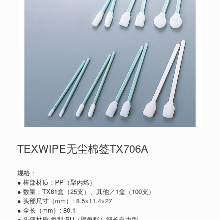
TEXWIPE无尘棉签TX706A
规格：
● 棒部材质：PP（聚丙烯）
● 数量：TX81盒（25支）、其他／1盒（100支）
● 头部尺寸（mm）: 8.5×11.4×27
● 全长（mm）: 80.1
● 头部材质·类型:PU（聚氨酯）细长自由型