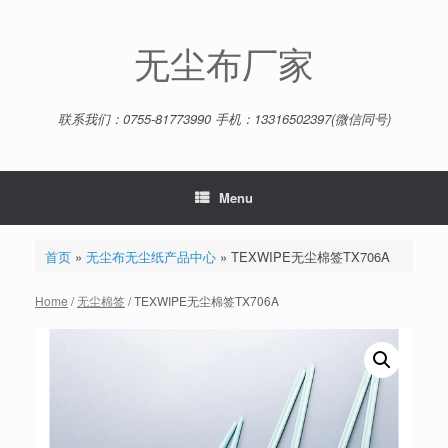
Skip
to
content
无尘布厂家
联系我们：0755-81773990 手机：13316502397(微信同号)
Menu
首页
»
无尘布无尘纸产品中心
»
TEXWIPE无尘棉签TX706A
Home
/
无尘棉签
/ TEXWIPE无尘棉签TX706A