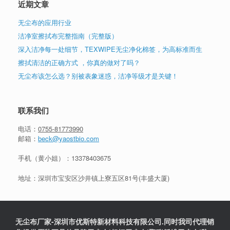
近期文章
无尘布的应用行业
洁净室擦拭布完整指南（完整版）
深入洁净每一处细节，TEXWIPE无尘净化棉签，为高标准而生
擦拭清洁的正确方式 ，你真的做对了吗？
无尘布该怎么选？别被表象迷惑，洁净等级才是关键！
联系我们
电话：
0755-81773990
邮箱：
beck@yaostbio.com
手机（黄小姐）：
13378403675
地址：深圳市宝安区沙井镇上寮五区81号(丰盛大厦)
无尘布厂家-深圳市优斯特新材料科技有限公司.同时我司代理销