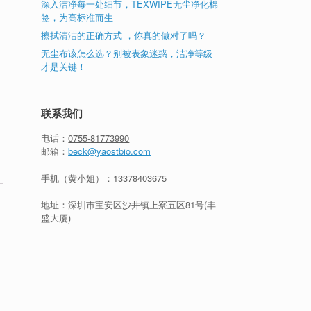
深入洁净每一处细节，TEXWIPE无尘净化棉
签，为高标准而生
擦拭清洁的正确方式 ，你真的做对了吗？
无尘布该怎么选？别被表象迷惑，洁净等级
才是关键！
联系我们
电话：
0755-81773990
邮箱：
beck@yaostbio.com
手机（黄小姐）：
13378403675
地址：深圳市宝安区沙井镇上寮五区81号(丰
盛大厦)