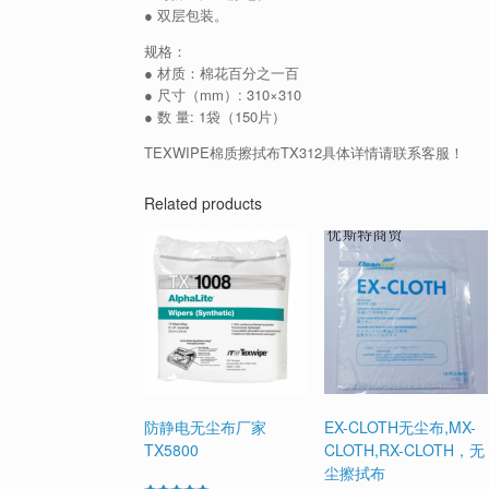
● 双层包装。
规格：
● 材质：棉花百分之一百
● 尺寸（mm）: 310×310
● 数 量: 1袋（150片）
TEXWIPE棉质擦拭布TX312具体详情请联系客服！
Related products
防静电无尘布厂家
EX-CLOTH无尘布,MX-
TX5800
CLOTH,RX-CLOTH，无
尘擦拭布