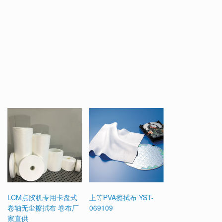
LCM点胶机专用卡盘式
上等PVA擦拭布 YST-
卷轴无尘擦拭布 卷布厂
069109
家直供