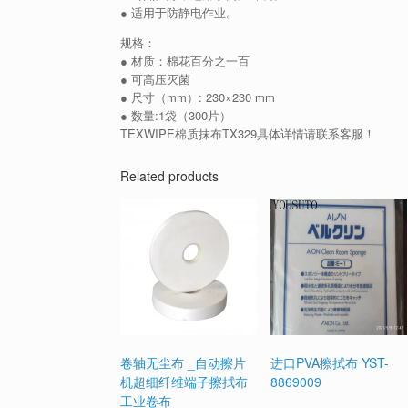
● 适用于防静电作业。
规格：
● 材质：棉花百分之一百
● 可高压灭菌
● 尺寸（mm）: 230×230 mm
● 数量:1袋（300片）
TEXWIPE棉质抹布TX329具体详情请联系客服！
Related products
卷轴无尘布 _自动擦片
进口PVA擦拭布 YST-
机超细纤维端子擦拭布
8869009
工业卷布