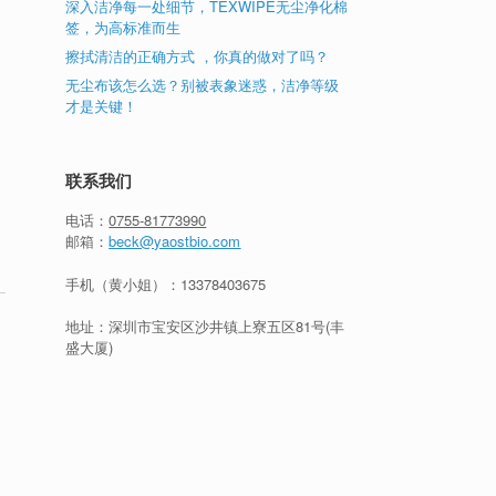
深入洁净每一处细节，TEXWIPE无尘净化棉
签，为高标准而生
擦拭清洁的正确方式 ，你真的做对了吗？
无尘布该怎么选？别被表象迷惑，洁净等级
才是关键！
联系我们
电话：
0755-81773990
邮箱：
beck@yaostbio.com
手机（黄小姐）：
13378403675
地址：深圳市宝安区沙井镇上寮五区81号(丰
盛大厦)