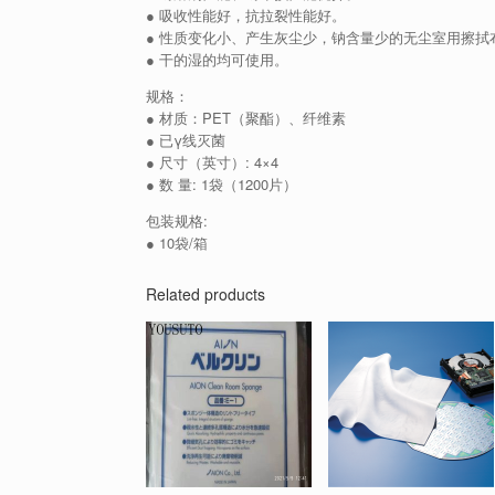
● 吸收性能好，抗拉裂性能好。
● 性质变化小、产生灰尘少，钠含量少的无尘室用擦拭
● 干的湿的均可使用。
规格：
● 材质：PET（聚酯）、纤维素
● 已γ线灭菌
● 尺寸（英寸）: 4×4
● 数 量: 1袋（1200片）
包装规格:
● 10袋/箱
Related products