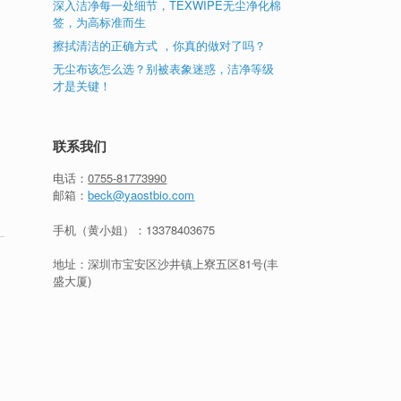
深入洁净每一处细节，TEXWIPE无尘净化棉
签，为高标准而生
擦拭清洁的正确方式 ，你真的做对了吗？
无尘布该怎么选？别被表象迷惑，洁净等级
才是关键！
联系我们
电话：
0755-81773990
邮箱：
beck@yaostbio.com
手机（黄小姐）：
13378403675
地址：深圳市宝安区沙井镇上寮五区81号(丰
盛大厦)