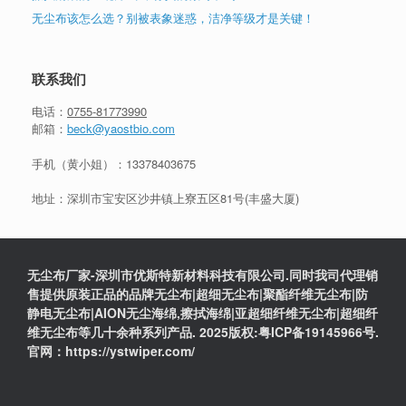
无尘布该怎么选？别被表象迷惑，洁净等级才是关键！
联系我们
电话：
0755-81773990
邮箱：
beck@yaostbio.com
手机（黄小姐）：
13378403675
地址：深圳市宝安区沙井镇上寮五区81号(丰盛大厦)
无尘布厂家-深圳市优斯特新材料科技有限公司.同时我司代理销
售提供原装正品的品牌无尘布|超细无尘布|聚酯纤维无尘布|防
静电无尘布|AION无尘海绵,擦拭海绵|亚超细纤维无尘布|超细纤
维无尘布等几十余种系列产品. 2025版权:粤ICP备19145966号.
官网：https://ystwiper.com/