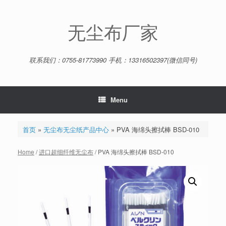
Skip
to
content
无尘布厂家
联系我们：0755-81773990 手机：13316502397(微信同号)
Menu
首页
»
无尘布无尘纸产品中心
»
PVA 海绵头擦拭棒 BSD-010
Home
/
进口超细纤维无尘布
/ PVA 海绵头擦拭棒 BSD-010