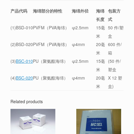
产品代码
海绵部分的特性
海绵外径
海绵
包装方
长度
式
(1)BSD-010
PVFM（PVA海绵）
φ2.5mm
15毫
50 件/塑
米
盒
(2)BSD-020
PVFM（PVA海绵）
φ4mm
20毫
600 件/
米
箱
(3)
BSC-010
PU（聚氨酯海绵）
φ2.5mm
15毫
(50 件/
米
塑盒
(4)
BSC-020
PU（聚氨酯海绵）
φ4mm
20毫
X 12 塑
米
盒)
Related products