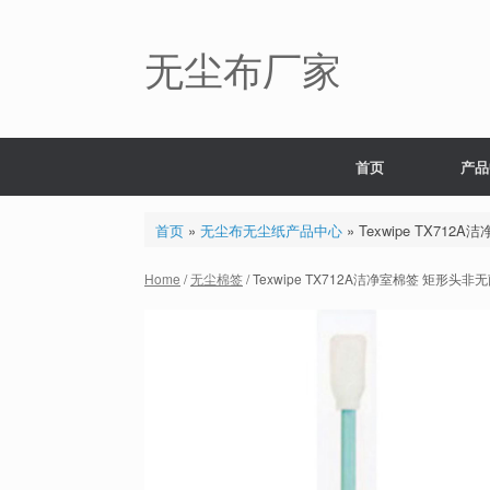
Skip
to
content
无尘布厂家
首页
产品
首页
»
无尘布无尘纸产品中心
»
Texwipe TX712
Home
/
无尘棉签
/ Texwipe TX712A洁净室棉签 矩形头非无