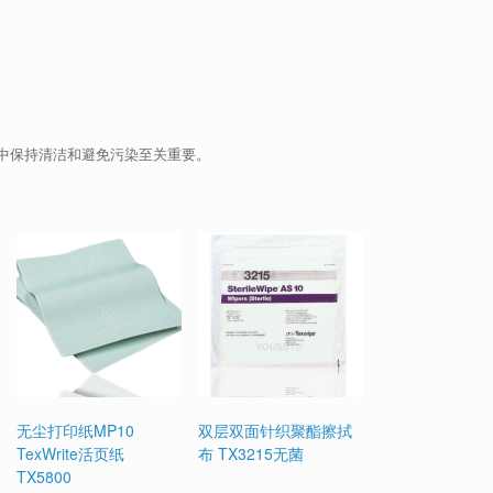
中保持清洁和避免污染至关重要。
无尘打印纸MP10
双层双面针织聚酯擦拭
TexWrite活页纸
布 TX3215无菌
TX5800