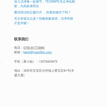
深入洁净每一处细节，TEXWIPE无尘净化棉
签，为高标准而生
去
擦拭清洁的正确方式 ，你真的做对了吗？
无尘布该怎么选？别被表象迷惑，洁净等级
才是关键！
联系我们
电话：
0755-81773990
邮箱：
beck@yaostbio.com
手机（黄小姐）：
13378403675
地址：深圳市宝安区沙井镇上寮五区81号(丰
盛大厦)