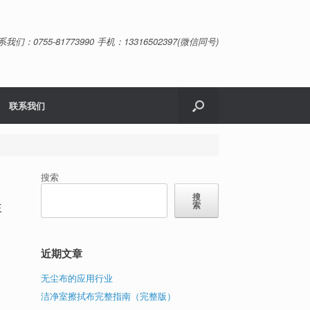
系我们：0755-81773990 手机：13316502397(微信同号)
联系我们
搜索
搜
非
索
近期文章
具
无尘布的应用行业
兼
洁净室擦拭布完整指南（完整版）