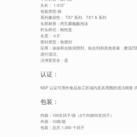
头长： 1.012″
包装类型:袋
系列兼容性： TX7 系列、TX7 A 系列
头部材质：闭孔聚氨酯泡沫
杆头样式：刚性桨
头宽： 0.5″
密封类型：热密封
应用：涂抹和去除润滑剂、粘合剂和其他溶液；擦洗凹
进行清洁。
洁净室安全：是
认证：
NSF 认证可用作食品加工区域内及其周围的清洁棉签 
包装：
内袋：100支拭子/袋（2个内袋50支拭子）
外袋：10袋/箱
包装：总共 1,000 个拭子