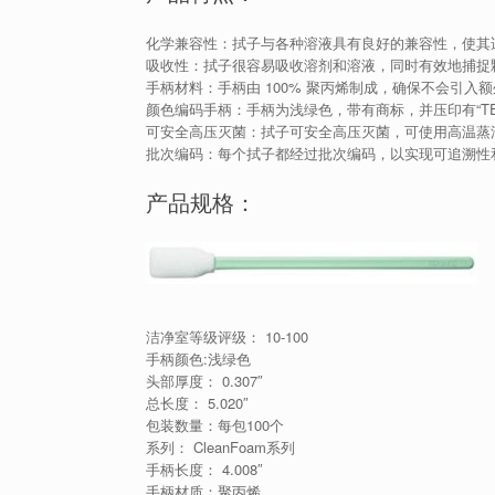
化学兼容性：拭子与各种溶液具有良好的兼容性，使其
吸收性：拭子很容易吸收溶剂和溶液，同时有效地捕捉
手柄材料：手柄由 100% 聚丙烯制成，确保不会引
颜色编码手柄：手柄为浅绿色，带有商标，并压印有“TE
可安全高压灭菌：拭子可安全高压灭菌，可使用高温蒸
批次编码：每个拭子都经过批次编码，以实现可追溯性
产品规格：
洁净室等级评级： 10-100
手柄颜色:浅绿色
头部厚度： 0.307″
总长度： 5.020″
包装数量：每包100个
系列： CleanFoam系列
手柄长度： 4.008″
手柄材质：聚丙烯