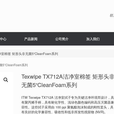
联
中心
产品新闻
公司简介
加入我们
A洁净室棉签 矩形头非无菌5“CleanFoam系列
菌5“CleanFoam系列
Texwipe TX712A洁净室棉签 矩形头
无菌5“CleanFoam系列
ITW Texwipe TX712A 洁净室拭子专为关键洁净环境而设计，
有聚丙烯手柄，具有耐化学性、浅绿色颜色编码和高压灭菌器
容性。这些拭子采用由 100 ppi 聚氨酯泡沫制成的刚性桨头，具
有良好的化学兼容性、吸收性和低非挥发性残留物 (NVR)。