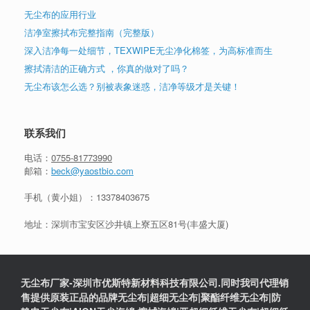
无尘布的应用行业
洁净室擦拭布完整指南（完整版）
深入洁净每一处细节，TEXWIPE无尘净化棉签，为高标准而生
擦拭清洁的正确方式 ，你真的做对了吗？
无尘布该怎么选？别被表象迷惑，洁净等级才是关键！
联系我们
电话：
0755-81773990
邮箱：
beck@yaostbio.com
手机（黄小姐）：
13378403675
地址：深圳市宝安区沙井镇上寮五区81号(丰盛大厦)
无尘布厂家-深圳市优斯特新材料科技有限公司.同时我司代理销
售提供原装正品的品牌无尘布|超细无尘布|聚酯纤维无尘布|防