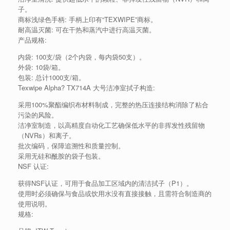
子。
商标浅绿色手柄: 手柄上印有“TEXWIPE”商标。
耐高温灭菌: 可在干热和蒸汽中进行高温灭菌。
产品规格:
内袋: 100支/袋（2个内袋，每内袋50支）。
外袋: 10袋/箱。
包装: 总计1000支/箱。
Texwipe Alpha? TX714A 大号洁净室拭子构造:
采用100%聚酯编织布材料制成，完整的热压连接结构消除了粘合
污染的风险。
洁净室制造，以高精度自动化工艺确保低水平的非挥发性残留物
（NVRs）和离子。
批次编码，保障追溯性和质量控制。
采用无硅和酰胺的袋子包装。
NSF 认证:
获得NSF认证，可用于食品加工区域内的清洁拭子（P1）。
使用时必须确保与食品或饮用水没有直接接触，且需符合制造商的
使用说明。
规格: