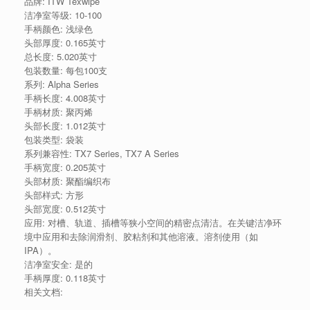
品牌: ITW Texwipe
洁净室等级: 10-100
手柄颜色: 浅绿色
头部厚度: 0.165英寸
总长度: 5.020英寸
包装数量: 每包100支
系列: Alpha Series
手柄长度: 4.008英寸
手柄材质: 聚丙烯
头部长度: 1.012英寸
包装类型: 袋装
系列兼容性: TX7 Series, TX7 A Series
手柄宽度: 0.205英寸
头部材质: 聚酯编织布
头部样式: 方形
头部宽度: 0.512英寸
应用: 对槽、轨道、插槽等狭小空间的精密点清洁。在关键洁净环
境中应用和去除润滑剂、胶粘剂和其他溶液。溶剂使用（如
IPA）。
洁净室安全: 是的
手柄厚度: 0.118英寸
相关文档: