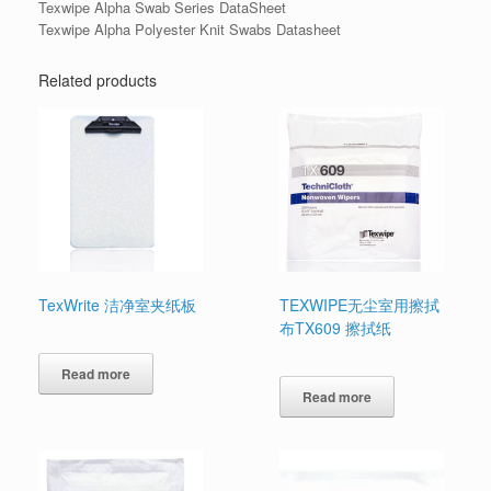
Texwipe Alpha Swab Series DataSheet
Texwipe Alpha Polyester Knit Swabs Datasheet
Related products
TexWrite 洁净室夹纸板
TEXWIPE无尘室用擦拭
布TX609 擦拭纸
Read more
Read more