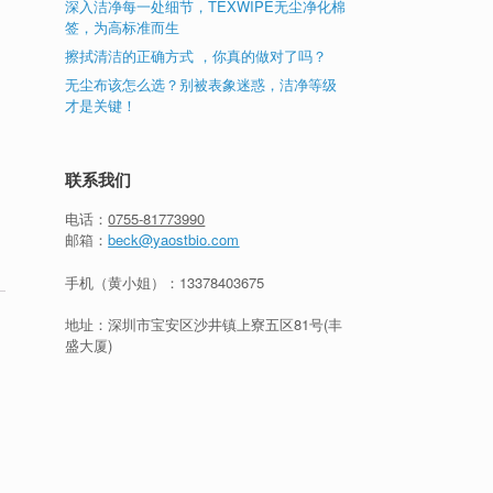
深入洁净每一处细节，TEXWIPE无尘净化棉
签，为高标准而生
擦拭清洁的正确方式 ，你真的做对了吗？
无尘布该怎么选？别被表象迷惑，洁净等级
才是关键！
联系我们
电话：
0755-81773990
邮箱：
beck@yaostbio.com
手机（黄小姐）：
13378403675
地址：深圳市宝安区沙井镇上寮五区81号(丰
盛大厦)