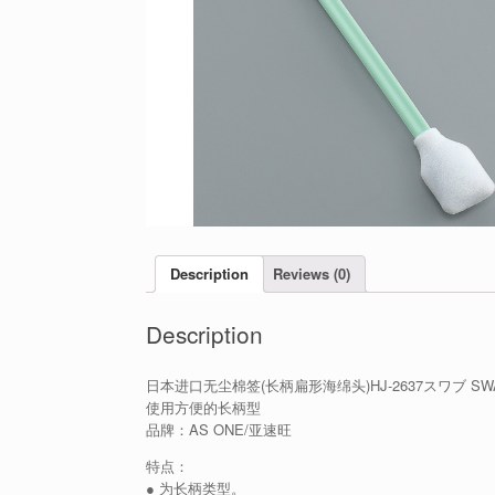
Description
Reviews (0)
Description
日本进口无尘棉签(长柄扁形海绵头)HJ-2637スワブ SW
使用方便的长柄型
品牌：AS ONE/亚速旺
特点：
● 为长柄类型。