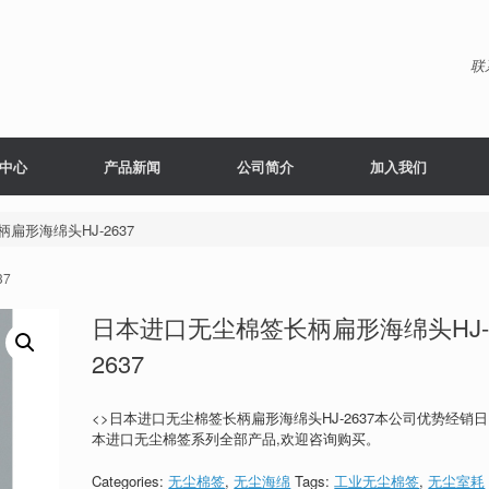
联
中心
产品新闻
公司简介
加入我们
扁形海绵头HJ-2637
37
日本进口无尘棉签长柄扁形海绵头HJ
2637
<>日本进口无尘棉签长柄扁形海绵头HJ-2637本公司优势经销日
本进口无尘棉签系列全部产品,欢迎咨询购买。
Categories:
无尘棉签
,
无尘海绵
Tags:
工业无尘棉签
,
无尘室耗