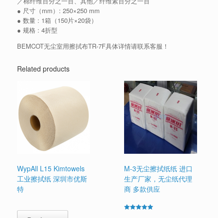
／棉纤维百分之一百、其他／纤维素百分之一百
● 尺寸（mm）: 250×250 mm
● 数量 : 1箱（150片×20袋）
● 规格 : 4折型
BEMCOT无尘室用擦拭布TR-7F具体详情请联系客服！
Related products
WypAll L15 Kimtowels
M-3无尘擦拭纸纸 进口
工业擦拭纸 深圳市优斯
生产厂家，无尘纸代理
特
商 多款供应
Rated