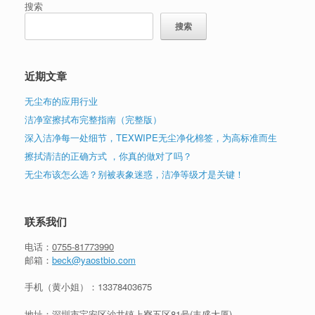
搜索
搜索
近期文章
无尘布的应用行业
洁净室擦拭布完整指南（完整版）
深入洁净每一处细节，TEXWIPE无尘净化棉签，为高标准而生
擦拭清洁的正确方式 ，你真的做对了吗？
无尘布该怎么选？别被表象迷惑，洁净等级才是关键！
联系我们
电话：
0755-81773990
邮箱：
beck@yaostbio.com
手机（黄小姐）：
13378403675
地址：深圳市宝安区沙井镇上寮五区81号(丰盛大厦)