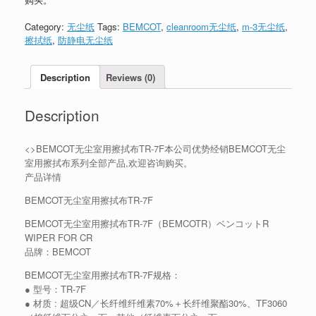
Category:
无尘纸
Tags:
BEMCOT
,
cleanroom无尘纸
,
m-3无尘纸
,
擦拭纸
,
防静电无尘纸
Description
Reviews (0)
Description
<>BEMCOT无尘室用擦拭布TR-7F本公司优势经销BEMCOT无尘
室用擦拭布系列全部产品,欢迎咨询购买。
产品详情
BEMCOT无尘室用擦拭布TR-7F
BEMCOT无尘室用擦拭布TR-7F（BEMCOTR）ベンコットR
WIPER FOR CR
品牌：BEMCOT
BEMCOT无尘室用擦拭布TR-7F规格：
● 型号：TR-7F
● 材质 : 超级CN／长纤维纤维素70%＋长纤维聚酯30%、TF3060