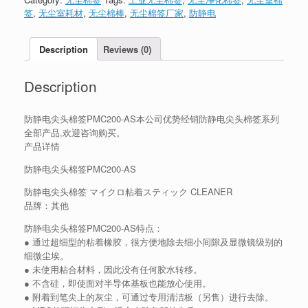
签
,
无尘室耗材
,
无尘棉棒
,
无尘棉签厂家
,
防静电
Description
Reviews (0)
Description
防静电尖头棉签PMC200-AS本公司优势经销防静电尖头棉签系列
全部产品,欢迎咨询购买。
产品详情
防静电尖头棉签PMC200-AS
防静电尖头棉签 マイクロ粘着スティック CLEANER
品牌：其他
防静电尖头棉签PMC200-AS特点：
● 通过超细型的粘着橡胶，很方便地除去细小间隙及显微镜级别的
细微尘埃。
● 未使用粘合材料，因此没有任何胶水转移。
● 不含硅，即使面对半导体基板也能放心使用。
● 附着到笔尖上的灰尘，可通过专用清洁板（另售）进行去除。