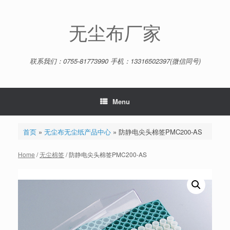
Skip
to
content
无尘布厂家
联系我们：0755-81773990 手机：13316502397(微信同号)
Menu
首页
»
无尘布无尘纸产品中心
»
防静电尖头棉签PMC200-AS
Home
/
无尘棉签
/ 防静电尖头棉签PMC200-AS