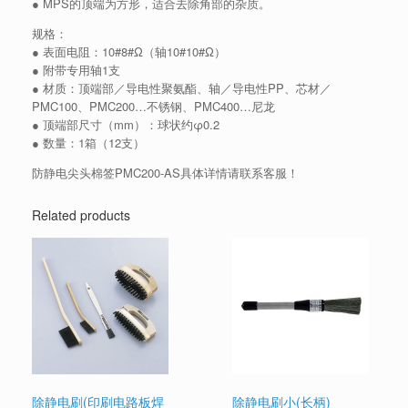
● MPS的顶端为方形，适合去除角部的杂质。
规格：
● 表面电阻：10#8#Ω（轴10#10#Ω）
● 附带专用轴1支
● 材质：顶端部／导电性聚氨酯、轴／导电性PP、芯材／
PMC100、PMC200…不锈钢、PMC400…尼龙
● 顶端部尺寸（mm）：球状约φ0.2
● 数量：1箱（12支）
防静电尖头棉签PMC200-AS具体详情请联系客服！
Related products
除静电刷(印刷电路板焊
除静电刷小(长柄)