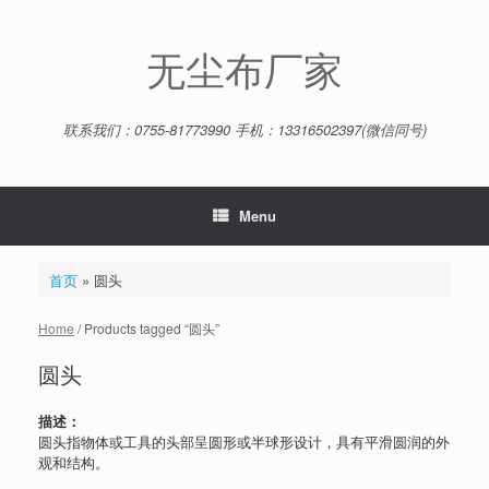
Skip
to
content
无尘布厂家
联系我们：0755-81773990 手机：13316502397(微信同号)
Menu
首页
»
圆头
Home
/ Products tagged “圆头”
圆头
描述：
圆头指物体或工具的头部呈圆形或半球形设计，具有平滑圆润的外
观和结构。