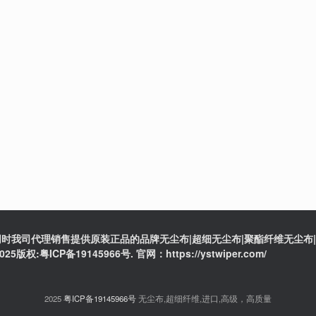
时我司代理销售提供原装正品的品牌无尘布|超细无尘布|聚酯纤维无尘布|防
ICP备19145966号. 官网：https://ystwiper.com/
2025
粤ICP备19145966号
无尘布,超细纤维,进口,高级，高质量