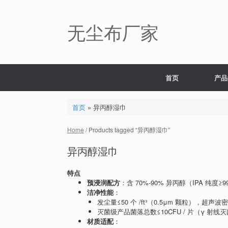
Skip
to
content
无尘布厂家
首页
产品
首页
»
异丙醇湿巾
Home
/ Products tagged “异丙醇湿巾”
异丙醇湿巾
特点
预浸润配方
：含 70%-90% 异丙醇（IPA 纯度≥9
洁净性能
：
发尘量≤50 个 /ft³（0.5μm 颗粒），超
灭菌级产品菌落总数≤10CFU / 片（γ 射线
材质适配
：