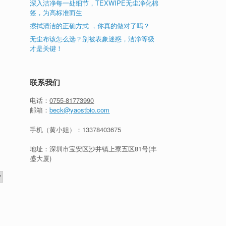
深入洁净每一处细节，TEXWIPE无尘净化棉
签，为高标准而生
擦拭清洁的正确方式 ，你真的做对了吗？
无尘布该怎么选？别被表象迷惑，洁净等级
才是关键！
联系我们
电话：
0755-81773990
邮箱：
beck@yaostbio.com
手机（黄小姐）：
13378403675
地址：深圳市宝安区沙井镇上寮五区81号(丰
盛大厦)