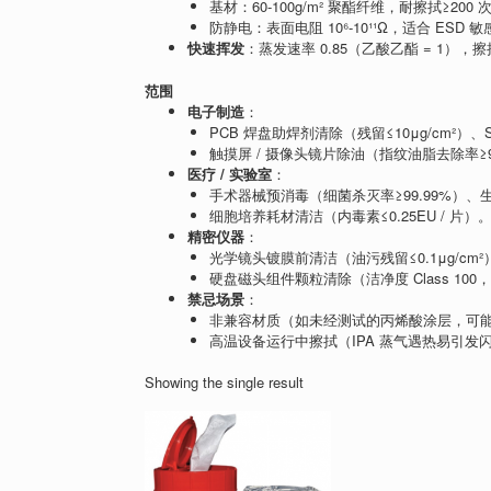
基材：60-100g/m² 聚酯纤维，耐擦拭≥200
防静电：表面电阻 10⁶-10¹¹Ω，适合 ESD 
快速挥发
：蒸发速率 0.85（乙酸乙酯 = 1）
范围
电子制造
：
PCB 焊盘助焊剂清除（残留≤10μg/cm²）
触摸屏 / 摄像头镜片除油（指纹油脂去除率≥9
医疗 / 实验室
：
手术器械预消毒（细菌杀灭率≥99.99%）、
细胞培养耗材清洁（内毒素≤0.25EU / 片）
精密仪器
：
光学镜头镀膜前清洁（油污残留≤0.1μg/c
硬盘磁头组件颗粒清除（洁净度 Class 100，显
禁忌场景
：
非兼容材质（如未经测试的丙烯酸涂层，可
高温设备运行中擦拭（IPA 蒸气遇热易引发
Showing the single result