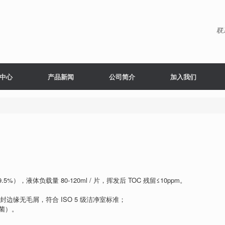
联
中心
产品新闻
公司简介
加入我们
9.5%），液体负载量 80-120ml / 片，挥发后 TOC 残留≤10ppm。
声波密封边缘无毛屑，符合 ISO 5 级洁净室标准；
灭菌）。