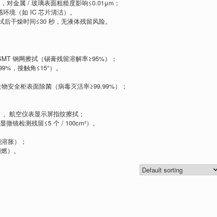
 次，对金属 / 玻璃表面粗糙度影响≤0.01μm；
敏感环境（如 IC 芯片清洁）。
，擦拭后干燥时间≤30 秒，无液体残留风险。
、SMT 钢网擦拭（锡膏残留溶解率≥95%）；
9%，接触角≤15°）。
生物安全柜表面除菌（病毒灭活率≥99.99%）；
。
m²）、航空仪表显示屏指纹擦拭；
微镜检测残留≤5 个 / 100cm²）。
能溶胀）；
闪燃）。