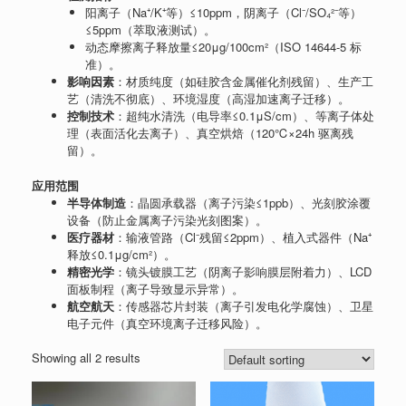
阳离子（Na⁺/K⁺等）≤10ppm，阴离子（Cl⁻/SO₄²⁻等）
≤5ppm（萃取液测试）。
动态摩擦离子释放量≤20μg/100cm²（ISO 14644-5 标
准）。
影响因素
：材质纯度（如硅胶含金属催化剂残留）、生产工
艺（清洗不彻底）、环境湿度（高湿加速离子迁移）。
控制技术
：超纯水清洗（电导率≤0.1μS/cm）、等离子体处
理（表面活化去离子）、真空烘焙（120℃×24h 驱离残
留）。
应用范围
半导体制造
：晶圆承载器（离子污染≤1ppb）、光刻胶涂覆
设备（防止金属离子污染光刻图案）。
医疗器材
：输液管路（Cl⁻残留≤2ppm）、植入式器件（Na⁺
释放≤0.1μg/cm²）。
精密光学
：镜头镀膜工艺（阴离子影响膜层附着力）、LCD
面板制程（离子导致显示异常）。
航空航天
：传感器芯片封装（离子引发电化学腐蚀）、卫星
电子元件（真空环境离子迁移风险）。
Showing all 2 results