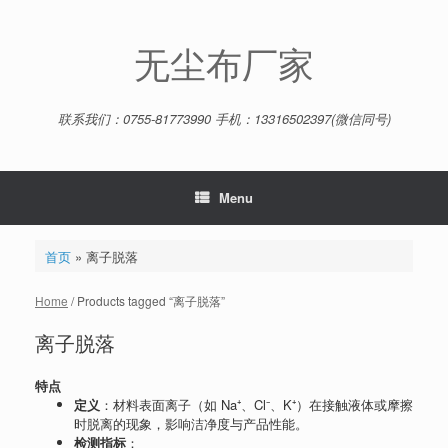
Skip
to
content
无尘布厂家
联系我们：0755-81773990 手机：13316502397(微信同号)
Menu
首页
»
离子脱落
Home
/ Products tagged “离子脱落”
离子脱落
特点
定义
：材料表面离子（如 Na⁺、Cl⁻、K⁺）在接触液体或摩擦
时脱离的现象，影响洁净度与产品性能。
检测指标
：