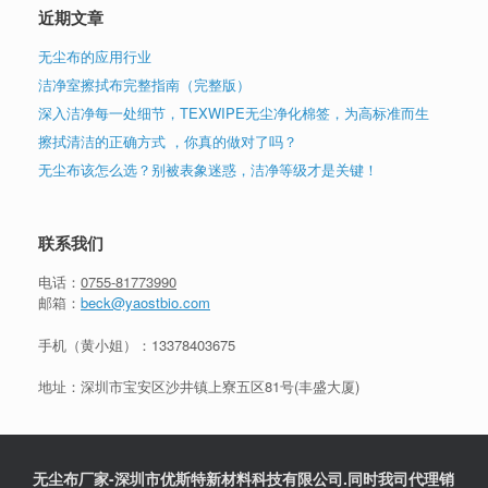
近期文章
无尘布的应用行业
洁净室擦拭布完整指南（完整版）
深入洁净每一处细节，TEXWIPE无尘净化棉签，为高标准而生
擦拭清洁的正确方式 ，你真的做对了吗？
无尘布该怎么选？别被表象迷惑，洁净等级才是关键！
联系我们
电话：
0755-81773990
邮箱：
beck@yaostbio.com
手机（黄小姐）：
13378403675
地址：深圳市宝安区沙井镇上寮五区81号(丰盛大厦)
无尘布厂家-深圳市优斯特新材料科技有限公司.同时我司代理销