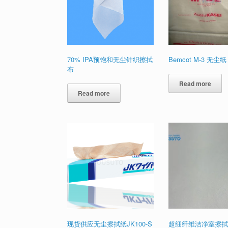
70% IPA预饱和无尘针织擦拭
Bemcot M-3 无尘纸
布
Read more
Read more
现货供应无尘擦拭纸JK100-S
超细纤维洁净室擦拭