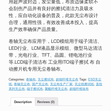
用超声波封边，发尘量低，布质边缘柔软不
会刮伤产品并有良好的擦拭清洁力及吸水
性，应自动化设备的普及，此款无尘布设计
合理，通用性强，有效改善成本投入，提高
生产效率确保产品质量。
卷轴无尘布应用于，LCD模组用于端子清洁、
LED行业、LCM液晶显示模组、微型马达清洁
带，光电行业、TFT、晶圆、锂电池行业
等.LCD端子清洁布 工业用ITO端子擦拭 布 自
动擦片机专用无尘卷轴布。
Categories:
卷轴布
,
无尘擦拭布
,
超细纤维无尘布
Tags:
ESD无尘
纸
,
卷轴无尘布
,
国产无尘布
,
无尘布生产厂家
,
无尘纸擦拭纸
,
直纹
系列无尘布
,
端子擦拭布
,
聚酯纤维无尘布
,
超细纤维抹布
Description
Reviews (0)