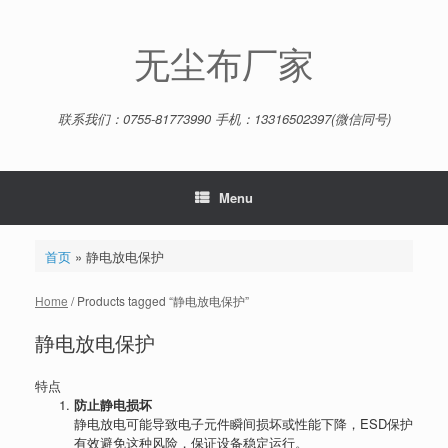
Skip
to
content
无尘布厂家
联系我们：0755-81773990 手机：13316502397(微信同号)
Menu
首页
»
静电放电保护
Home
/ Products tagged “静电放电保护”
静电放电保护
特点
防止静电损坏
静电放电可能导致电子元件瞬间损坏或性能下降，ESD保护
有效避免这种风险，保证设备稳定运行。