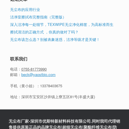
无尘布的应用行业
洁净室擦拭布完整指南（完整版）
深入洁净每一处细节，TEXWIPE无尘净化棉签，为高标准而生
擦拭清洁的正确方式 ，你真的做对了吗？
无尘布该怎么选？别被表象迷惑，洁净等级才是关键！
联系我们
电话：
0755-81773990
邮箱：
beck@yaostbio.com
手机（黄小姐）：
13378403675
地址：深圳市宝安区沙井镇上寮五区81号(丰盛大厦)
无尘布厂家-深圳市优斯特新材料科技有限公司.同时我司代理销
售提供原装正品的品牌无尘布|超细无尘布|聚酯纤维无尘布|防