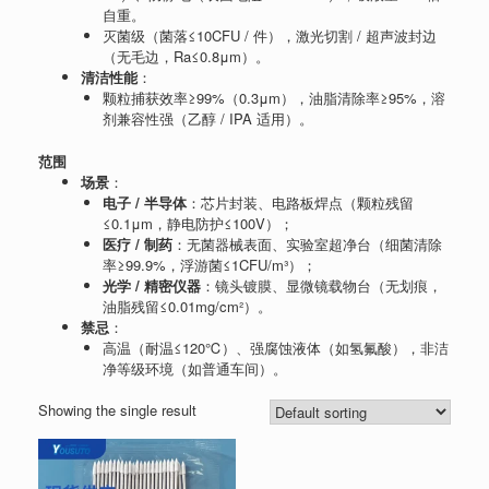
自重。
灭菌级（菌落≤10CFU / 件），激光切割 / 超声波封边
（无毛边，Ra≤0.8μm）。
清洁性能
：
颗粒捕获效率≥99%（0.3μm），油脂清除率≥95%，溶
剂兼容性强（乙醇 / IPA 适用）。
范围
场景
：
电子 / 半导体
：芯片封装、电路板焊点（颗粒残留
≤0.1μm，静电防护≤100V）；
医疗 / 制药
：无菌器械表面、实验室超净台（细菌清除
率≥99.9%，浮游菌≤1CFU/m³）；
光学 / 精密仪器
：镜头镀膜、显微镜载物台（无划痕，
油脂残留≤0.01mg/cm²）。
禁忌
：
高温（耐温≤120℃）、强腐蚀液体（如氢氟酸），非洁
净等级环境（如普通车间）。
Showing the single result