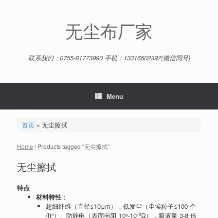
Skip
to
content
无尘布厂家
联系我们：0755-81773990 手机：13316502397(微信同号)
Menu
首页
»
无尘擦拭
Home
/ Products tagged “无尘擦拭”
无尘擦拭
特点
材料特性
：
超细纤维（直径≤10μm），低发尘（尘埃粒子≤100 个
/ft³）、防静电（表面电阻 10⁶-10¹⁰Ω），吸液量 3-8 倍