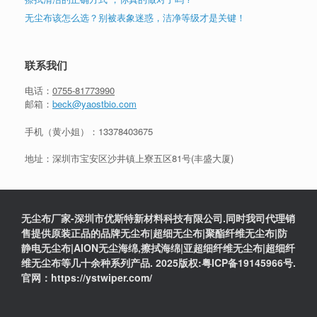
无尘布该怎么选？别被表象迷惑，洁净等级才是关键！
联系我们
电话：
0755-81773990
邮箱：
beck@yaostbio.com
手机（黄小姐）：
13378403675
地址：深圳市宝安区沙井镇上寮五区81号(丰盛大厦)
无尘布厂家-深圳市优斯特新材料科技有限公司.同时我司代理销
售提供原装正品的品牌无尘布|超细无尘布|聚酯纤维无尘布|防
静电无尘布|AION无尘海绵,擦拭海绵|亚超细纤维无尘布|超细纤
维无尘布等几十余种系列产品. 2025版权:粤ICP备19145966号.
官网：https://ystwiper.com/