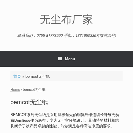
Skip
to
content
无尘布厂家
联系我们：0755-81773990 手机：13316502397(微信同号)
Menu
首页
»
bemcot无尘纸
Home
/ bemcot无尘纸
bemcot无尘纸
BEMCOT系列无尘纸是采用世界领先的铜氨纤维连续长纤维无纺
布Bemliese作为底布，专为无尘室环境设计。其独特的材料和结
构赋予了该产品卓越的性能，能够满足各种高洁净度的要求。