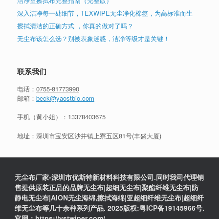
洁净室擦拭布完整指南（完整版）
深入洁净每一处细节，TEXWIPE无尘净化棉签，为高标准而生
擦拭清洁的正确方式 ，你真的做对了吗？
无尘布该怎么选？别被表象迷惑，洁净等级才是关键！
联系我们
电话：
0755-81773990
邮箱：
beck@yaostbio.com
手机（黄小姐）：
13378403675
地址：深圳市宝安区沙井镇上寮五区81号(丰盛大厦)
无尘布厂家-深圳市优斯特新材料科技有限公司.同时我司代理销
售提供原装正品的品牌无尘布|超细无尘布|聚酯纤维无尘布|防
静电无尘布|AION无尘海绵,擦拭海绵|亚超细纤维无尘布|超细纤
维无尘布等几十余种系列产品. 2025版权:粤ICP备19145966号.
官网：https://ystwiper.com/