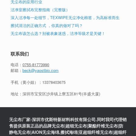
无尘布的应用行业
洁净室擦拭布完整指南（完整版）
深入洁净每一处细节，TEXWIPE无尘净化棉签，为高标准而生
擦拭清洁的正确方式 ，你真的做对了吗？
无尘布该怎么选？别被表象迷惑，洁净等级才是关键！
联系我们
电话：
0755-81773990
邮箱：
beck@yaostbio.com
手机（黄小姐）：
13378403675
地址：深圳市宝安区沙井镇上寮五区81号(丰盛大厦)
无尘布厂家-深圳市优斯特新材料科技有限公司.同时我司代理销
售提供原装正品的品牌无尘布|超细无尘布|聚酯纤维无尘布|防
静电无尘布|AION无尘海绵,擦拭海绵|亚超细纤维无尘布|超细纤