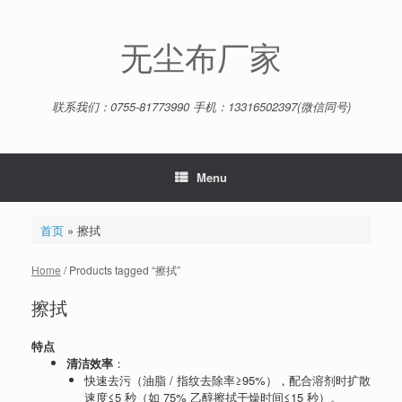
Skip
to
content
无尘布厂家
联系我们：0755-81773990 手机：13316502397(微信同号)
Menu
首页
»
擦拭
Home
/ Products tagged “擦拭”
擦拭
特点
清洁效率
：
快速去污（油脂 / 指纹去除率≥95%），配合溶剂时扩散
速度≤5 秒（如 75% 乙醇擦拭干燥时间≤15 秒）。