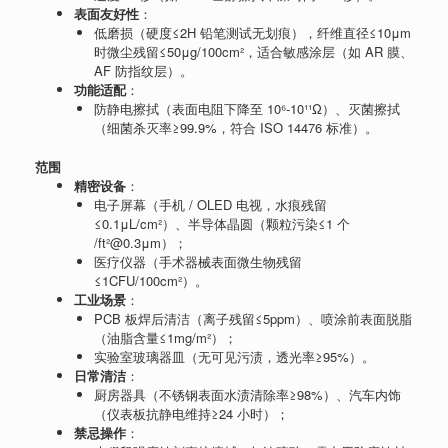
表面友好性
：
低磨损（硬度≤2H 铅笔测试无划痕），纤维直径≤10μm
时微尘残留≤50μg/100cm²，适合敏感涂层（如 AR 膜、
AF 防指纹层）。
功能适配
：
防静电擦拭（表面电阻下降至 10⁶-10¹¹Ω）、灭菌擦拭
（细菌杀灭率≥99.9%，符合 ISO 14476 标准）。
范围
精密设备
：
电子屏幕（手机 / OLED 电视，水痕残留
≤0.1μL/cm²）、半导体晶圆（颗粒污染≤1 个
/ft²@0.3μm）；
医疗仪器（手术器械表面微生物残留
≤1CFU/100cm²）。
工业场景
：
PCB 板焊后清洁（离子残留≤5ppm）、喷涂前表面脱脂
（油脂含量≤1mg/m²）；
实验室玻璃器皿（无可见污渍，透光率≥95%）。
日常清洁
：
厨房器具（不锈钢表面水渍清除率≥98%）、汽车内饰
（仪表板抗静电维持≥24 小时）；
禁忌操作
：