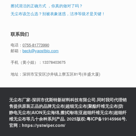
擦拭清洁的正确方式 ，你真的做对了吗？
无尘布该怎么选？别被表象迷惑，洁净等级才是关键！
联系我们
电话：
0755-81773990
邮箱：
beck@yaostbio.com
手机（黄小姐）：
13378403675
地址：深圳市宝安区沙井镇上寮五区81号(丰盛大厦)
无尘布厂家-深圳市优斯特新材料科技有限公司.同时我司代理销
售提供原装正品的品牌无尘布|超细无尘布|聚酯纤维无尘布|防
静电无尘布|AION无尘海绵,擦拭海绵|亚超细纤维无尘布|超细纤
维无尘布等几十余种系列产品. 2025版权:粤ICP备19145966号.
官网：https://ystwiper.com/