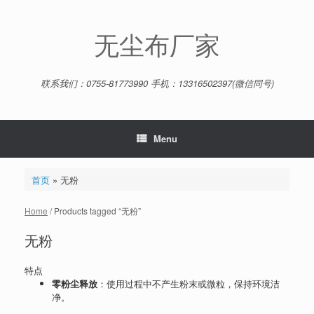
Skip
to
content
无尘布厂家
联系我们：0755-81773990 手机：13316502397(微信同号)
Menu
首页
»
无粉
Home
/ Products tagged “无粉”
无粉
特点
零粉尘释放
：使用过程中不产生粉末或微粒，保持环境洁
净。