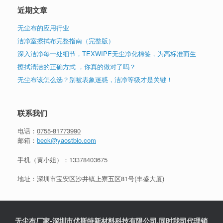
近期文章
无尘布的应用行业
洁净室擦拭布完整指南（完整版）
深入洁净每一处细节，TEXWIPE无尘净化棉签，为高标准而生
擦拭清洁的正确方式 ，你真的做对了吗？
无尘布该怎么选？别被表象迷惑，洁净等级才是关键！
联系我们
电话：
0755-81773990
邮箱：
beck@yaostbio.com
手机（黄小姐）：
13378403675
地址：深圳市宝安区沙井镇上寮五区81号(丰盛大厦)
无尘布厂家-深圳市优斯特新材料科技有限公司.同时我司代理销