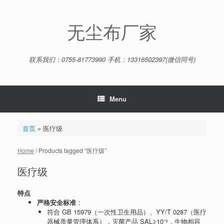
Skip
to
content
无尘布厂家
联系我们：0755-81773990 手机：13316502397(微信同号)
Menu
首页
»
医疗级
Home
/ Products tagged “医疗级”
医疗级
特点
严格安全标准
：
符合 GB 15979（一次性卫生用品）、YY/T 0287（医疗
器械质量管理体系），灭菌产品 SAL≥10⁻⁶，生物相容