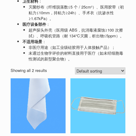
卫生材料
：
灭菌纱布（纤维脱落数≤5 个 / 25cm²）、医用胶带（初
粘力≤10mm，持粘力≥24h）、手术衣（抗渗水性
≥1.67kPa）。
医疗设备部件
：
超声探头外壳（医用级 ABS，抗消毒液腐蚀≥100 次擦
拭）、呼吸机管路（耐 134℃灭菌，析出物≤5ppm）。
不适用场景
：
非医疗用途（如工业级硅胶用于人体接触产品）；
未通过生物学评价的材料直接用于医疗（如未经细胞毒
性测试的新型聚合物）。
Showing all 2 results