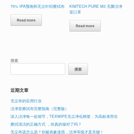
70% IPA预饱和无尘针织擦拭布
KIMTECH PURE M3 无菌洁净
室口罩
Read more
Read more
搜索
搜索
近期文章
无尘布的应用行业
洁净室擦拭布完整指南（完整版）
深入洁净每一处细节，TEXWIPE无尘净化棉签，为高标准而生
擦拭清洁的正确方式 ，你真的做对了吗？
无尘布该怎么选？别被表象迷惑，洁净等级才是关键！