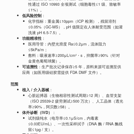
性通过 ISO 10993 全项测试（细胞毒性≤1 级、致敏率
≤1%）。
低风险控制
：
化学指标：重金属≤10ppm（ICP 检测），残留溶剂
≤0.05%（GC-MS），pH 值限定在人体耐受范围（如灌
洗液 pH 6.5-7.5）。
功能精准性
：
医用导管：内壁光滑度 Ra≤0.2μm，流体阻力
≤5kPa/m；
敷料：吸液速率≥200μL/cm²・s，抑菌率≥90%（针对
金黄色葡萄球菌）。
可追溯性
：生产批次记录保存≥5 年，原料来源可追溯至供
应商（如医用级硅胶需提供 FDA DMF 文件）。
范围
植入 / 介入器械
：
心脏起搏器（生物相容性测试周期≥12 周）、血管支架
（ISO 25539-2 疲劳测试≥500 万次）、人工晶体（透光
率≥90%，阿贝数≥58）。
体外诊断（IVD）
：
试剂级纯水（电导率≤0.1μS/cm，内毒素
≤0.03EU/mL）、一次性采样拭子（DNA 酶 / RNA 酶残
留≤1pg / 支）。