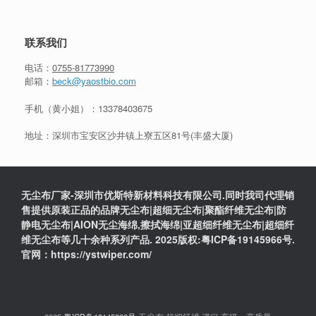
联系我们
电话：
0755-81773990
邮箱：
beck@yaostbio.com
手机（黄小姐）：
13378403675
地址：深圳市宝安区沙井镇上寮五区81号(丰盛大厦)
无尘布厂家-深圳市优斯特新材料科技有限公司.同时我司代理销
售提供原装正品的品牌无尘布|超细无尘布|聚酯纤维无尘布|防
静电无尘布|AION无尘海绵,擦拭海绵|亚超细纤维无尘布|超细纤
维无尘布等几十余种系列产品. 2025版权:粤ICP备19145966号.
官网：https://ystwiper.com/