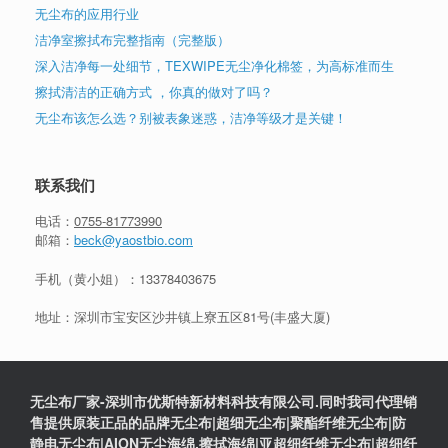
无尘布的应用行业
洁净室擦拭布完整指南（完整版）
深入洁净每一处细节，TEXWIPE无尘净化棉签，为高标准而生
擦拭清洁的正确方式 ，你真的做对了吗？
无尘布该怎么选？别被表象迷惑，洁净等级才是关键！
联系我们
电话：
0755-81773990
邮箱：
beck@yaostbio.com
手机（黄小姐）：
13378403675
地址：深圳市宝安区沙井镇上寮五区81号(丰盛大厦)
无尘布厂家-深圳市优斯特新材料科技有限公司.同时我司代理销
售提供原装正品的品牌无尘布|超细无尘布|聚酯纤维无尘布|防
静电无尘布|AION无尘海绵,擦拭海绵|亚超细纤维无尘布|超细纤