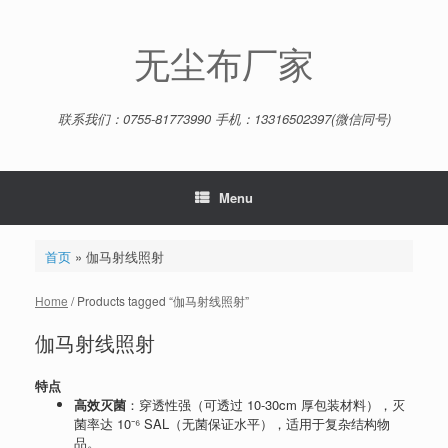
Skip
to
content
无尘布厂家
联系我们：0755-81773990 手机：13316502397(微信同号)
Menu
首页
»
伽马射线照射
Home
/ Products tagged “伽马射线照射”
伽马射线照射
特点
高效灭菌
：穿透性强（可透过 10-30cm 厚包装材料），灭
菌率达 10⁻⁶ SAL（无菌保证水平），适用于复杂结构物
品。