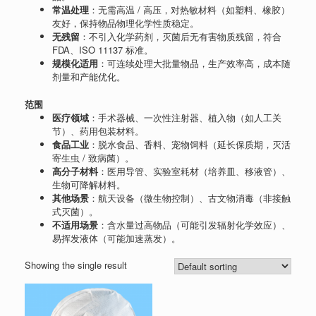
常温处理
：无需高温 / 高压，对热敏材料（如塑料、橡胶）
友好，保持物品物理化学性质稳定。
无残留
：不引入化学药剂，灭菌后无有害物质残留，符合
FDA、ISO 11137 标准。
规模化适用
：可连续处理大批量物品，生产效率高，成本随
剂量和产能优化。
范围
医疗领域
：手术器械、一次性注射器、植入物（如人工关
节）、药用包装材料。
食品工业
：脱水食品、香料、宠物饲料（延长保质期，灭活
寄生虫 / 致病菌）。
高分子材料
：医用导管、实验室耗材（培养皿、移液管）、
生物可降解材料。
其他场景
：航天设备（微生物控制）、古文物消毒（非接触
式灭菌）。
不适用场景
：含水量过高物品（可能引发辐射化学效应）、
易挥发液体（可能加速蒸发）。
Showing the single result