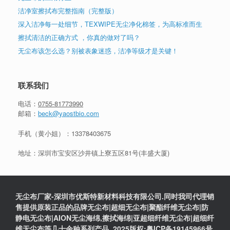
洁净室擦拭布完整指南（完整版）
深入洁净每一处细节，TEXWIPE无尘净化棉签，为高标准而生
擦拭清洁的正确方式 ，你真的做对了吗？
无尘布该怎么选？别被表象迷惑，洁净等级才是关键！
联系我们
电话：
0755-81773990
邮箱：
beck@yaostbio.com
手机（黄小姐）：
13378403675
地址：深圳市宝安区沙井镇上寮五区81号(丰盛大厦)
无尘布厂家-深圳市优斯特新材料科技有限公司.同时我司代理销
售提供原装正品的品牌无尘布|超细无尘布|聚酯纤维无尘布|防
静电无尘布|AION无尘海绵,擦拭海绵|亚超细纤维无尘布|超细纤
维无尘布等几十余种系列产品. 2025版权:粤ICP备19145966号.