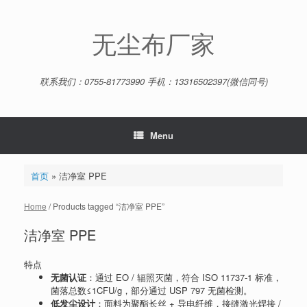
Skip
to
content
无尘布厂家
联系我们：0755-81773990 手机：13316502397(微信同号)
Menu
首页
»
洁净室 PPE
Home
/ Products tagged “洁净室 PPE”
洁净室 PPE
特点
无菌认证
：通过 EO / 辐照灭菌，符合 ISO 11737-1 标准，
菌落总数≤1CFU/g，部分通过 USP 797 无菌检测。
低发尘设计
：面料为聚酯长丝 + 导电纤维，接缝激光焊接 /