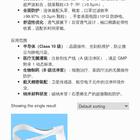
超声波粘合，脱落颗粒≤3 个 /ft²（≥0.5μm）。
全面防护
：连体服配头罩、靴套，口罩过滤效率
≥99.97%（0.3μm 颗粒），手套表面电阻≤10⁹Ω 防静电。
舒适性优化
：透气膜腋下 / 后背透气设计，袖口脚踝处弹性
收紧，适配长时间穿戴。
应用范围
半导体（Class 10 级）
：晶圆操作、光刻机维护，防止微
尘与静电污染。
医疗无菌灌装
：注射剂生产线（A 级洁净区），满足 GMP
附录 1 动态标准。
生物制药（B 级洁净室）
：细胞治疗、基因疗法的无菌操作
防护。
航天精密装配
：卫星传感器、航空电子元件的洁净环境作
业。
纳米材料研发
：碳纳米管 / 石墨烯生产的超微颗粒防护。
Showing the single result