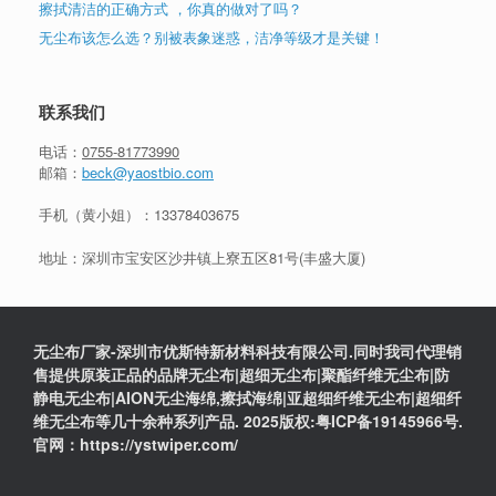
擦拭清洁的正确方式 ，你真的做对了吗？
无尘布该怎么选？别被表象迷惑，洁净等级才是关键！
联系我们
电话：
0755-81773990
邮箱：
beck@yaostbio.com
手机（黄小姐）：
13378403675
地址：深圳市宝安区沙井镇上寮五区81号(丰盛大厦)
无尘布厂家-深圳市优斯特新材料科技有限公司.同时我司代理销
售提供原装正品的品牌无尘布|超细无尘布|聚酯纤维无尘布|防
静电无尘布|AION无尘海绵,擦拭海绵|亚超细纤维无尘布|超细纤
维无尘布等几十余种系列产品. 2025版权:粤ICP备19145966号.
官网：https://ystwiper.com/