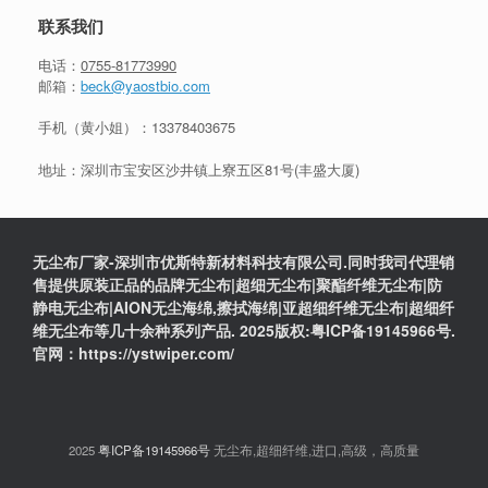
联系我们
电话：
0755-81773990
邮箱：
beck@yaostbio.com
手机（黄小姐）：
13378403675
地址：深圳市宝安区沙井镇上寮五区81号(丰盛大厦)
无尘布厂家-深圳市优斯特新材料科技有限公司.同时我司代理销
售提供原装正品的品牌无尘布|超细无尘布|聚酯纤维无尘布|防
静电无尘布|AION无尘海绵,擦拭海绵|亚超细纤维无尘布|超细纤
维无尘布等几十余种系列产品. 2025版权:粤ICP备19145966号.
官网：https://ystwiper.com/
2025
粤ICP备19145966号
无尘布,超细纤维,进口,高级，高质量