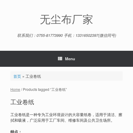
Skip
to
content
无尘布厂家
联系我们：0755-81773990 手机：13316502397(微信同号)
Menu
首页
»
工业卷纸
Home
/ Products tagged “工业卷纸”
工业卷纸
工业卷纸是一种专为工业环境设计的大容量纸卷，适用于清洁、擦
拭和吸液，广泛应用于工厂车间、维修车间及公共卫生场所。
特点：