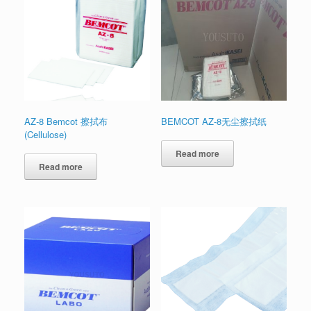
AZ-8 Bemcot 擦拭布
BEMCOT AZ-8无尘擦拭纸
(Cellulose)
Read more
Read more