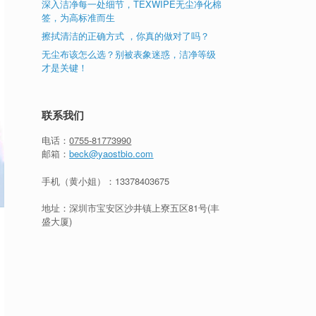
深入洁净每一处细节，TEXWIPE无尘净化棉
签，为高标准而生
擦拭清洁的正确方式 ，你真的做对了吗？
无尘布该怎么选？别被表象迷惑，洁净等级
才是关键！
联系我们
电话：
0755-81773990
邮箱：
beck@yaostbio.com
手机（黄小姐）：
13378403675
地址：深圳市宝安区沙井镇上寮五区81号(丰
盛大厦)