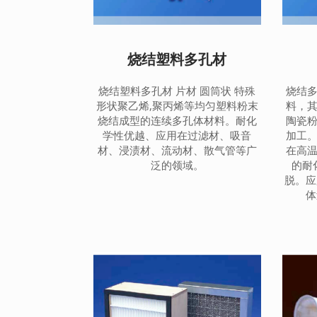
烧结塑料多孔材
烧结塑料多孔材 片材 圆筒状 特殊
烧结
形状聚乙烯,聚丙烯等均匀塑料粉末
料，
烧结成型的连续多孔体材料。耐化
陶瓷
学性优越、应用在过滤材、吸音
加工
材、浸渍材、流动材、散气管等广
在高
泛的领域。
的耐
脱。应
体