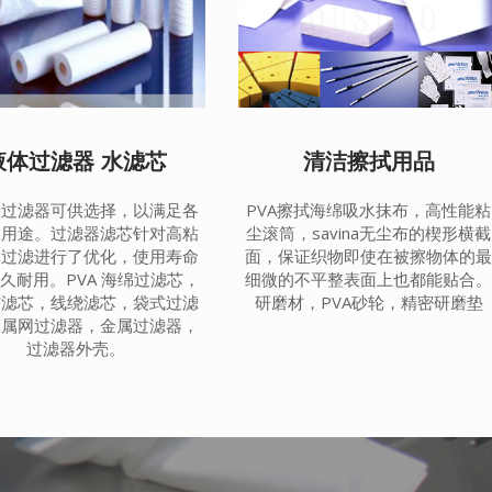
液体过滤器 水滤芯
清洁擦拭用品
种过滤器可供选择，以满足各
PVA擦拭海绵吸水抹布，高性能粘
殊用途。过滤器滤芯针对高粘
尘滚筒，savina无尘布的楔形横截
体过滤进行了优化，使用寿命
面，保证织物即使在被擦物体的
久耐用。PVA 海绵过滤芯，
细微的不平整表面上也都能贴合
布滤芯，线绕滤芯，袋式过滤
研磨材，PVA砂轮，精密研磨垫
金属网过滤器，金属过滤器，
过滤器外壳。